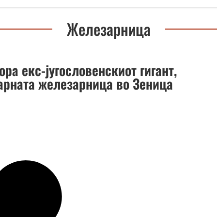
Железарница
ора екс-југословенскиот гигант,
арната железарница во Зеница