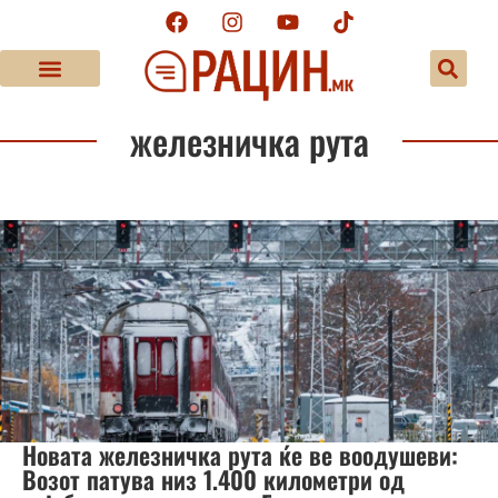
железничка рута
Новата железничка рута ќе ве воодушеви:
Возот патува низ 1.400 километри од