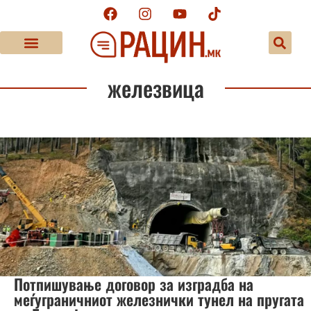
железвица
Потпишување договор за изградба на
меѓуграничниот железнички тунел на пругата