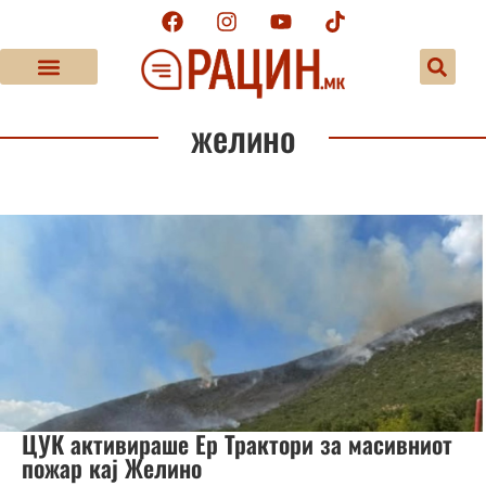
желино
ЦУК активираше Ер Трактори за масивниот
пожар кај Желино