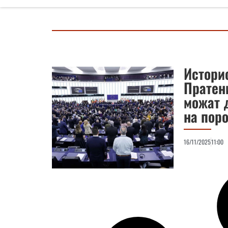
Истори
Пратен
можат д
на пор
16/11/2025
11:00