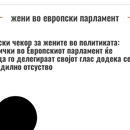
жени во европски парламент
ски чекор за жените во политиката:
ички во Европскиот парламент ќе
а го делегираат својот глас додека с
одилно отсуство