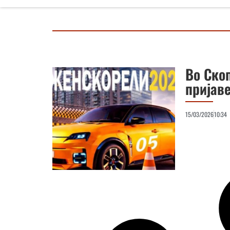
Во Ско
пријав
15/03/2026
10:34