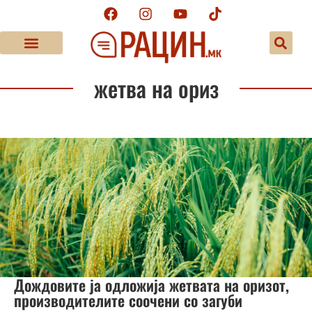
жетва на ориз
Дождовите ја одложија жетвата на оризот,
производителите соочени со загуби