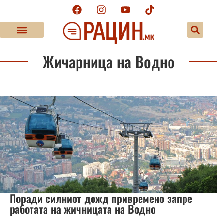
Жичарница на Водно
Поради силниот дожд привремено запре
работата на жичницата на Водно