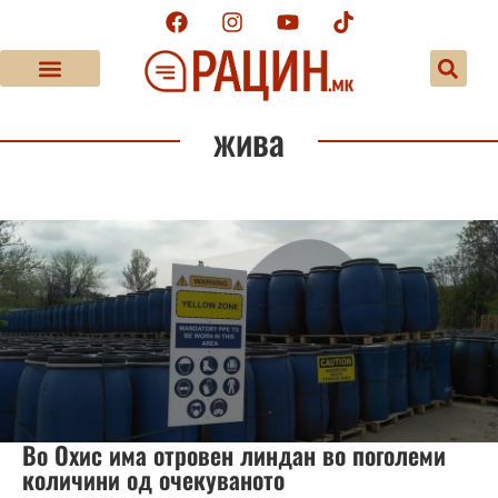
жива
Во Охис има отровен линдан во поголеми
количини од очекуваното