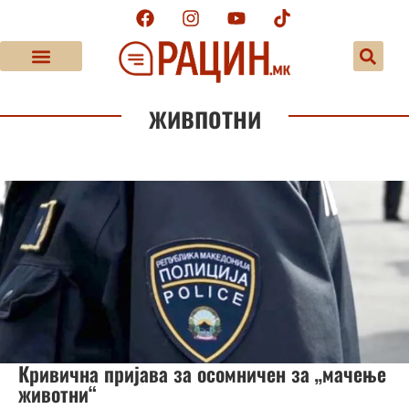
живпотни
Кривична пријава за осомничен за „мачење
животни“