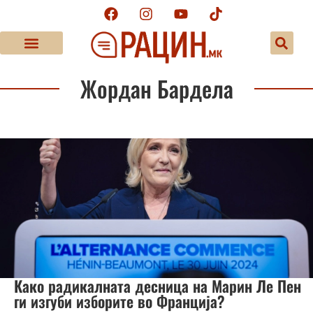
Жордан Бардела
Како радикалната десница на Марин Ле Пен
ги изгуби изборите во Франција?