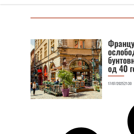
Францу
ослобо
бунтов
од 40 г
17/07/2025
21:30