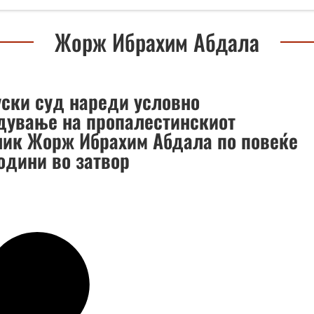
Жорж Ибрахим Абдала
ски суд нареди условно
дување на пропалестинскиот
ник Жорж Ибрахим Абдала по повеќе
одини во затвор