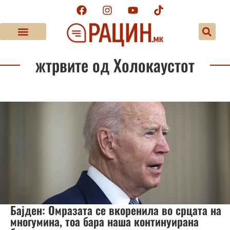
жтрвите од Холокаустот
Бајден: Омразата се вкоренила во срцата на
многумина, тоа бара наша континуирана