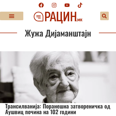
Жужа Дијаманштајн
Трансилванија: Поранешна затвореничка од
Аушвиц почина на 102 години