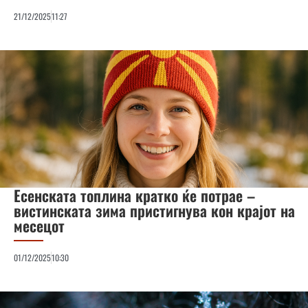
21/12/2025
11:27
Есенската топлина кратко ќе потрае –
вистинската зима пристигнува кон крајот на
месецот
01/12/2025
10:30