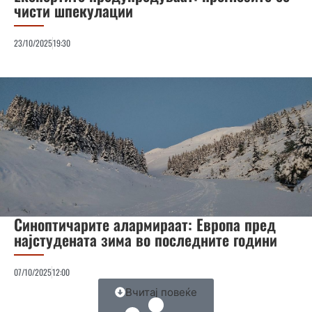
чисти шпекулации
23/10/2025
19:30
Синоптичарите алармираат: Европа пред
најстудената зима во последните години
07/10/2025
12:00
Вчитај повеќе