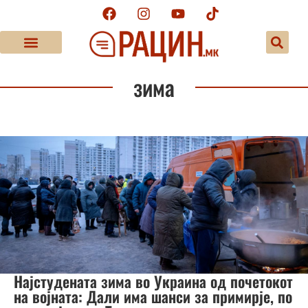
зима
Најстудената зима во Украина од почетокот
на војната: Дали има шанси за примирје, по