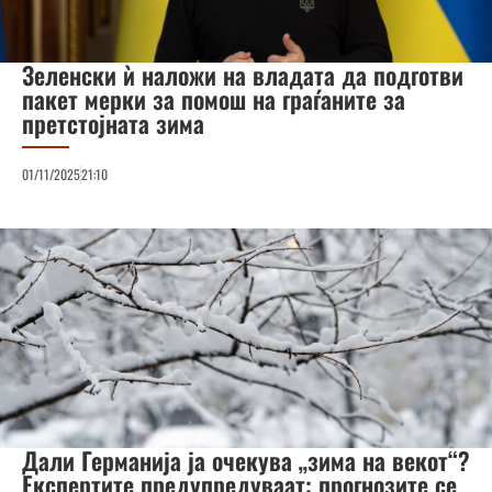
Зеленски ѝ наложи на владата да подготви
пакет мерки за помош на граѓаните за
претстојната зима
01/11/2025
21:10
Дали Германија ја очекува „зима на векот“?
Експертите предупредуваат: прогнозите се