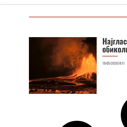
Најглас
обикол
19/05/2026
18:11