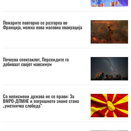
Пожарите повторно се разгореа во
Франција, можна нова масовна евакуација
Почнува спектаклот, Персеидите го
добиваат својот максимум
Со неписмени држава не се прави: За
ВМРО-ДПМНЕ и погрешното знаме стана
„уметничка слобода“