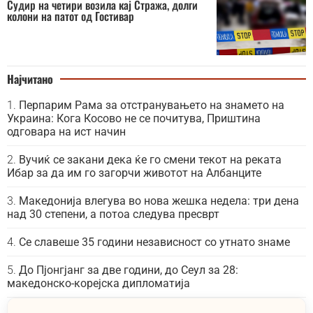
Судир на четири возила кај Стража, долги
колони на патот од Гостивар
Најчитано
Перпарим Рама за отстранувањето на знамето на
Украина: Кога Косово не се почитува, Приштина
одговара на ист начин
Вучиќ се закани дека ќе го смени текот на реката
Ибар за да им го загорчи животот на Албанците
Македонија влегува во нова жешка недела: три дена
над 30 степени, а потоа следува пресврт
Се славеше 35 години независност со утнато знаме
До Пјонгјанг за две години, до Сеул за 28:
македонско-корејска дипломатија