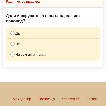
Рацин.мк ве прашува:
Дали ѝ верувате на водата од вашиот
водовод?
Да
Не
Не сум информиран
Македонија
Економија
Кластер ЕУ
Регион