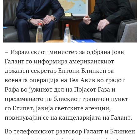
–
Израелскиот министер за одбрана Јоав
Галант го информира американскиот
државен секретар Ентони Блинкен за
воената операција на Тел Авив во градот
Рафа во јужниот дел на Појасот Газа и
преземањето на блискиот граничен пункт
со Египет, јавија светските агенции,
повикувајќи се на канцеларијата на Галант.
Во телефонскиот разговор Галант и Блинкен