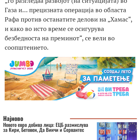
„го разгледаа развојот (на ситуацијата) во
Газа и… прецизната операција во областа
Рафа против останатите делови на „Хамас“,
и како во исто време се осигурува
безбедноста на преминот“, се вели во
соопштението.
Најново
Новото евро добива лица: ЕЦБ размислува
за Кири, Бетовен, Да Винчи и Сервантес