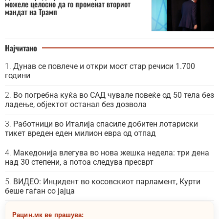
можеле целосно да го променат вториот
мандат на Трамп
Најчитано
Дунав се повлече и откри мост стар речиси 1.700
години
Во погребна куќа во САД чувале повеќе од 50 тела без
ладење, објектот останал без дозвола
Работници во Италија спасиле добитен лотариски
тикет вреден еден милион евра од отпад
Македонија влегува во нова жешка недела: три дена
над 30 степени, а потоа следува пресврт
ВИДЕО: Инцидент во косовскиот парламент, Курти
беше гаѓан со јајца
Рацин.мк ве прашува: