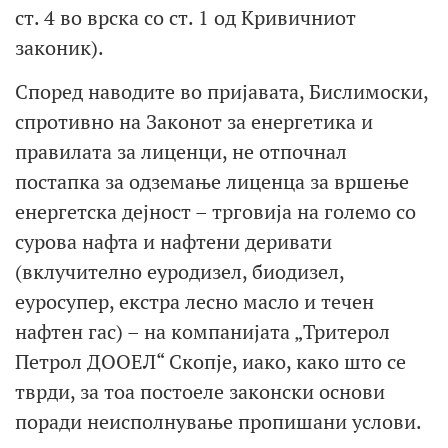
ст. 4 во врска со ст. 1 од Кривичниот
законик).
Според наводите во пријавата, Бислимоски,
спротивно на Законот за енергетика и
правилата за лиценци, не отпочнал
постапка за одземање лиценца за вршење
енергетска дејност – трговија на големо со
сурова нафта и нафтени деривати
(вклучително еуродизел, биодизел,
еуросупер, екстра лесно масло и течен
нафтен гас) – на компанијата „Тритерол
Петрол ДООЕЛ“ Скопје, иако, како што се
тврди, за тоа постоеле законски основи
поради неисполнување пропишани услови.