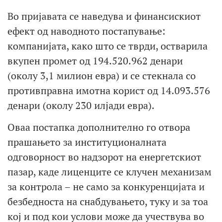
Во пријавата се наведува и финансискиот
ефект од наводното постапување:
компанијата, како што се тврди, остварила
вкупен промет од 194.520.962 денари
(околу 3,1 милион евра) и се стекнала со
противправна имотна корист од 14.093.576
денари (околу 230 илјади евра).
Оваа постапка дополнително го отвора
прашањето за институционалната
одговорност во надзорот на енергетскиот
пазар, каде лиценците се клучен механизам
за контрола – не само за конкуренцијата и
безбедноста на снабдувањето, туку и за тоа
кој и под кои услови може да учествува во