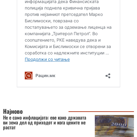
Најново
Не е само инфлацијата: еве како државата
ви зема дел од приходот и кога цените не
растат