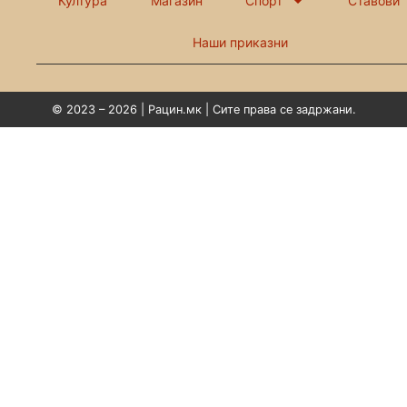
Култура
Магазин
Спорт
Ставови
Наши приказни
© 2023 – 2026 | Рацин.мк | Сите права се задржани.