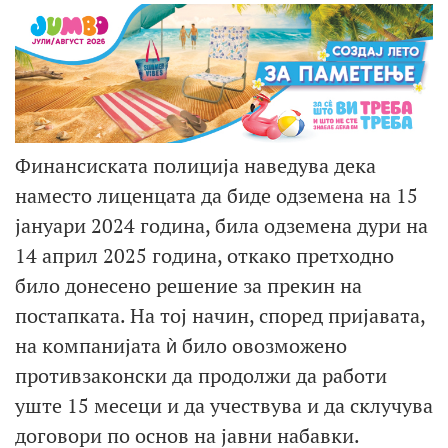
Финансиската полиција наведува дека
наместо лиценцата да биде одземена на 15
јануари 2024 година, била одземена дури на
14 април 2025 година, откако претходно
било донесено решение за прекин на
постапката. На тој начин, според пријавата,
на компанијата ѝ било овозможено
противзаконски да продолжи да работи
уште 15 месеци и да учествува и да склучува
договори по основ на јавни набавки.