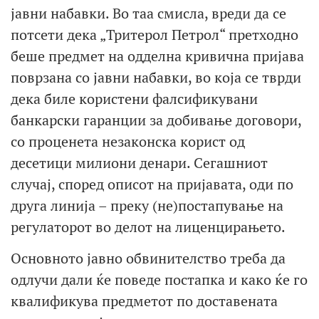
јавни набавки. Во таа смисла, вреди да се
потсети дека „Тритерол Петрол“ претходно
беше предмет на одделна кривична пријава
поврзана со јавни набавки, во која се тврди
дека биле користени фалсификувани
банкарски гаранции за добивање договори,
со проценета незаконска корист од
десетици милиони денари. Сегашниот
случај, според описот на пријавата, оди по
друга линија – преку (не)постапување на
регулаторот во делот на лиценцирањето.
Основното јавно обвинителство треба да
одлучи дали ќе поведе постапка и како ќе го
квалификува предметот по доставената