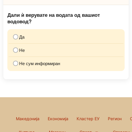
Дали ѝ верувате на водата од вашиот
водовод?
Да
Не
Не сум информиран
Македонија
Економија
Кластер ЕУ
Регион