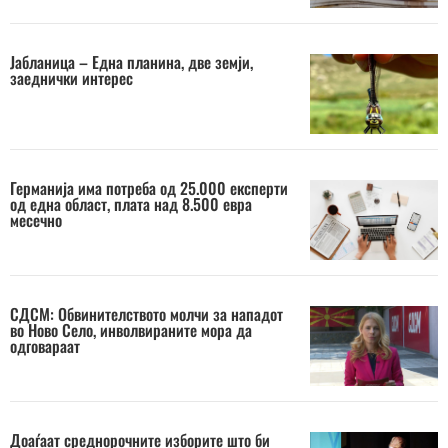
Јабланица – Една планина, две земји,
заеднички интерес
Германија има потреба од 25.000 експерти
од една област, плата над 8.500 евра
месечно
СДСМ: Обвинителството молчи за нападот
во Ново Село, инволвираните мора да
одговараат
Доаѓаат среднорочните изборите што би