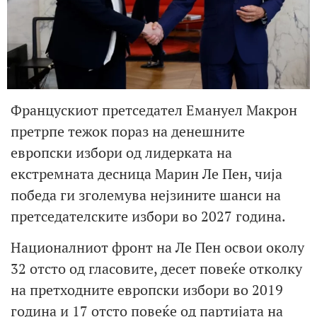
Францускиот претседател Емануел Макрон
претрпе тежок пораз на денешните
европски избори од лидерката на
екстремната десница Марин Ле Пен, чија
победа ги зголемува нејзините шанси на
претседателските избори во 2027 година.
Националниот фронт на Ле Пен освои околу
32 отсто од гласовите, десет повеќе отколку
на претходните европски избори во 2019
година и 17 отсто повеќе од партијата на