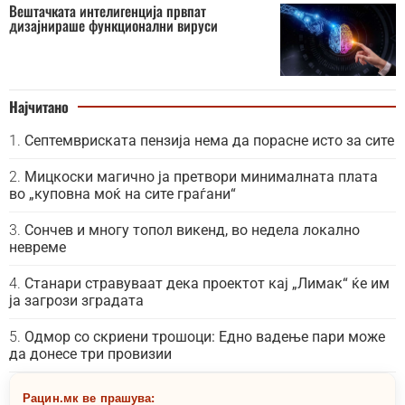
Вештачката интелигенција првпат
дизајнираше функционални вируси
Најчитано
Септемвриската пензија нема да порасне исто за сите
Мицкоски магично ја претвори минималната плата
во „куповна моќ на сите граѓани“
Сончев и многу топол викенд, во недела локално
невреме
Станари стравуваат дека проектот кај „Лимак“ ќе им
ја загрози зградата
Одмор со скриени трошоци: Едно вадење пари може
да донесе три провизии
Рацин.мк ве прашува: