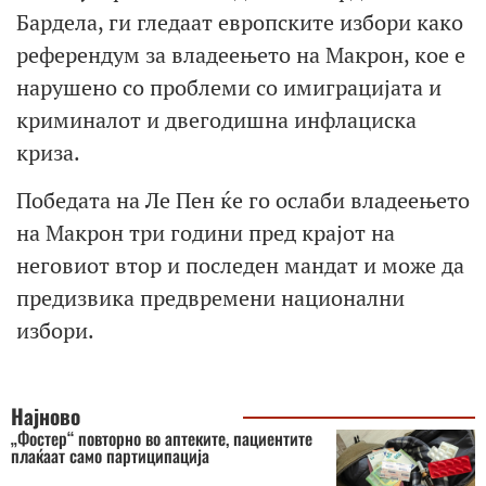
Бардела, ги гледаат европските избори како
референдум за владеењето на Макрон, кое е
нарушено со проблеми со имиграцијата и
криминалот и двегодишна инфлациска
криза.
Победата на Ле Пен ќе го ослаби владеењето
на Макрон три години пред крајот на
неговиот втор и последен мандат и може да
предизвика предвремени национални
избори.
Најново
„Фостер“ повторно во аптеките, пациентите
плаќаат само партиципација