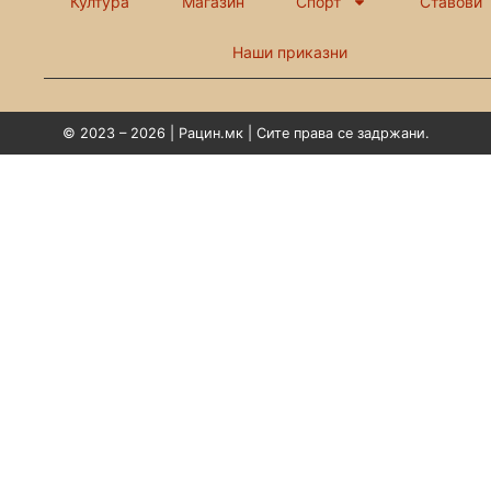
Култура
Магазин
Спорт
Ставови
Наши приказни
© 2023 – 2026 | Рацин.мк | Сите права се задржани.