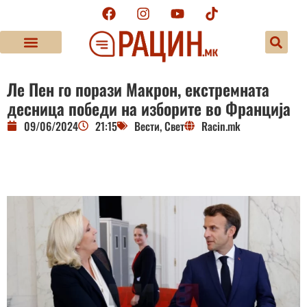
Ле Пен го порази Макрон, екстремната
десница победи на изборите во Франција
09/06/2024
21:15
Вести
,
Свет
Racin.mk