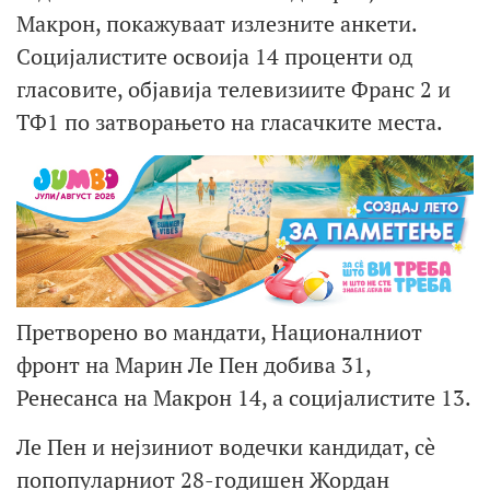
Макрон, покажуваат излезните анкети.
Социјалистите освоија 14 проценти од
гласовите, објавија телевизиите Франс 2 и
ТФ1 по затворањето на гласачките места.
Претворено во мандати, Националниот
фронт на Марин Ле Пен добива 31,
Ренесанса на Макрон 14, а социјалистите 13.
Ле Пен и нејзиниот водечки кандидат, сè
попопуларниот 28-годишен Жордан