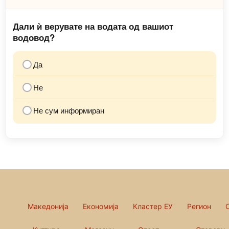
Дали ѝ верувате на водата од вашиот
водовод?
Да
Не
Не сум информиран
Македонија
Економија
Кластер ЕУ
Регион