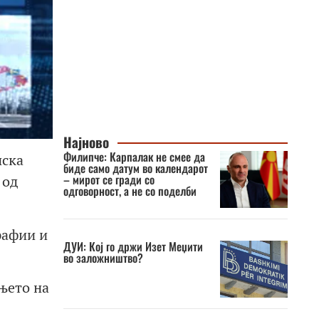
Најново
Филипче: Карпалак не смее да
нска
биде само датум во календарот
– мирот се гради со
 од
одговорност, а не со поделби
рафии и
ДУИ: Кој го држи Изет Меџити
во заложништво?
њето на