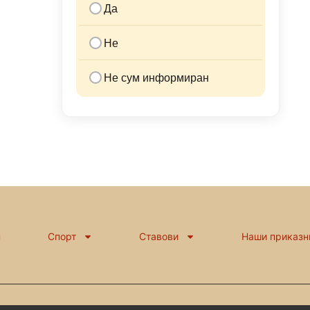
Да
Не
Не сум информиран
н
Спорт
Ставови
Наши приказн