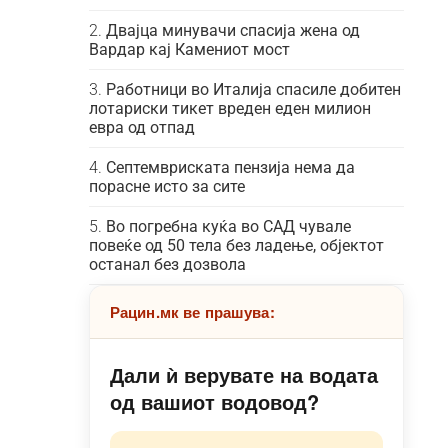
Двајца минувачи спасија жена од
Вардар кај Камениот мост
Работници во Италија спасиле добитен
лотариски тикет вреден еден милион
евра од отпад
Септемвриската пензија нема да
порасне исто за сите
Во погребна куќа во САД чувале
повеќе од 50 тела без ладење, објектот
останал без дозвола
Рацин.мк ве прашува:
Дали ѝ верувате на водата
од вашиот водовод?