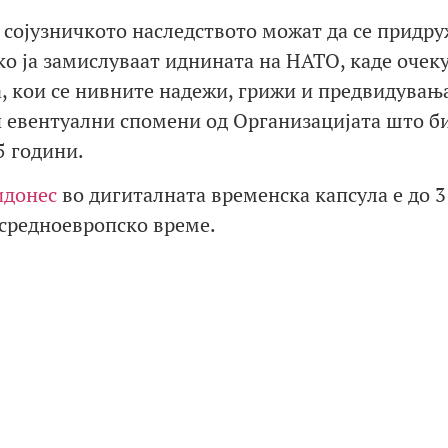
 сојузничкото наследството можат да се придру
ако ја замислуваат иднината на НАТО, каде очек
а, кои се нивните надежи, грижи и предвидувањ
 и евентуални спомени од Организацијата што б
5 години.
идонес
во дигиталната временска капсула е до 3
 средноевропско време.