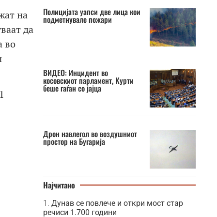
Полицијата уапси две лица кои
жат на
подметнувале пожари
уваат да
а во
и
ВИДЕО: Инцидент во
косовскиот парламент, Курти
беше гаѓан со јајца
1
Дрон навлегол во воздушниот
простор на Бугарија
Најчитано
Дунав се повлече и откри мост стар
речиси 1.700 години