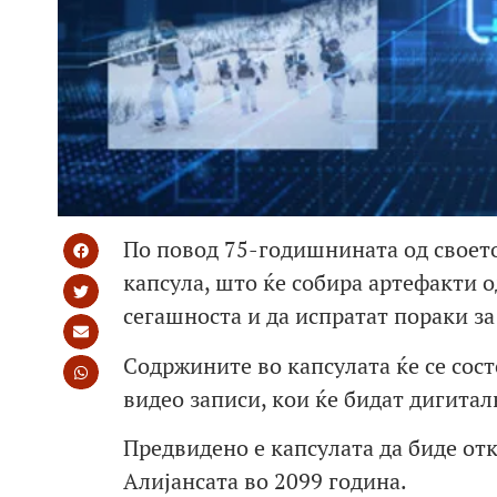
По повод 75-годишнината од своет
капсула, што ќе собира артефакти о
сегашноста и да испратат пораки за
Содржините во капсулата ќе се сос
видео записи, кои ќе бидат дигитал
Предвидено е капсулата да биде о
Алијансата во 2099 година.