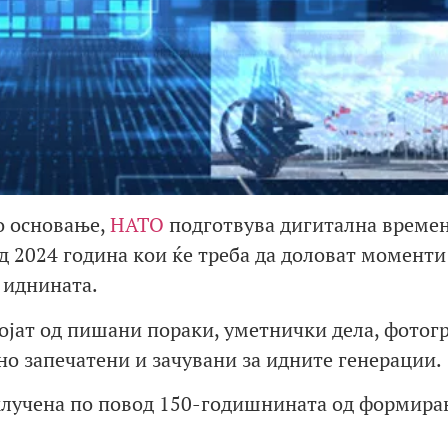
о основање,
НАТО
подготвува дигитална време
д 2024 година кои ќе треба да доловат моменти
 иднината.
тојат од пишани пораки, уметнички дела, фотог
но запечатени и зачувани за идните генерации.
тклучена по повод 150-годишнината од формира