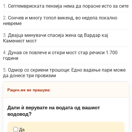
Септемвриската пензија нема да порасне исто за сите
Сончев и многу топол викенд, во недела локално
невреме
Двајца минувачи спасија жена од Вардар кај
Камениот мост
Дунав се повлече и откри мост стар речиси 1.700
години
Одмор со скриени трошоци: Едно вадење пари може
да донесе три провизии
Рацин.мк ве прашува:
Дали ѝ верувате на водата од вашиот
водовод?
Да