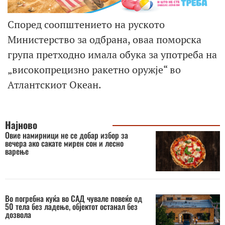
Според соопштението на руското
Министерство за одбрана, оваа поморска
група претходно имала обука за употреба на
„високопрецизно ракетно оружје“ во
Атлантскиот Океан.
Најново
Овие намирници не се добар избор за
вечера ако сакате мирен сон и лесно
варење
Во погребна куќа во САД чувале повеќе од
50 тела без ладење, објектот останал без
дозвола