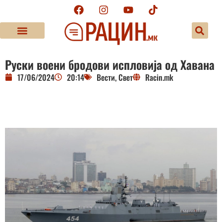
Руски воени бродови испловија од Хавана
17/06/2024
20:14
Вести
,
Свет
Racin.mk