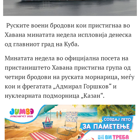
Руските воени бродови кои пристигнаа во
Хавана минатата недела испловија денеска
од главниот град на Куба.
Минатата недела во официјална посета на
пристаништето Хавана пристигна група од
четири бродови на руската морнарица, меѓу
кои и фрегатата „Адмирал Горшков“ и
нуклеарната подморница „Казан“.