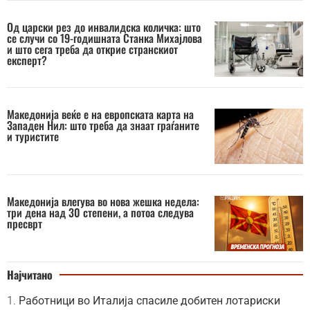
Од царски рез до инвалидска количка: што
се случи со 19-годишната Станка Михајлова
и што сега треба да открие странскиот
експерт?
Македонија веќе е на европската карта на
Западен Нил: што треба да знаат граѓаните
и туристите
Македонија влегува во нова жешка недела:
три дена над 30 степени, а потоа следува
пресврт
Најчитано
Работници во Италија спасиле добитен лотариски