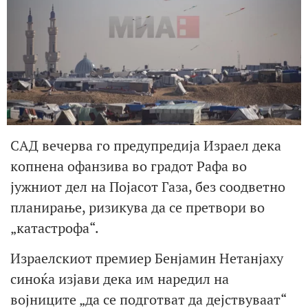
САД вечерва го предупредија Израел дека
копнена офанзива во градот Рафа во
јужниот дел на Појасот Газа, без соодветно
планирање, ризикува да се претвори во
„катастрофа“.
Израелскиот премиер Бенјамин Нетанјаху
синоќа изјави дека им наредил на
војниците „да се подготват да дејствуваат“