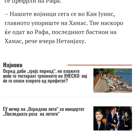
се префрли на Рафа.
– Нашите војници сега се во Кан Јунис,
главното упориште на Хамас. Тие наскоро
ќе одат во Рафа, последниот бастион на
Хамас, рече вчера Нетанјаху.
Најново
Охрид доби „грејс период“, но плажите
веќе го тестираат трпението на УНЕСКО: кој
ќе го спаси езерото од профитот?
ЕУ вечер на „Охридско лето“ со концертот
„Последната роза на летото“