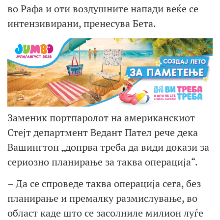
во Рафа и оти воздушните напади веќе се
интензивирани, пренесува Бета.
Заменик портпаролот на американскиот
Стејт департмент Ведант Пател рече дека
Вашингтон „допрва треба да види докази за
сериозно планирање за таква операција“.
– Да се спроведе таква операција сега, без
планирање и премалку размислување, во
област каде што се засолниле милион луѓе