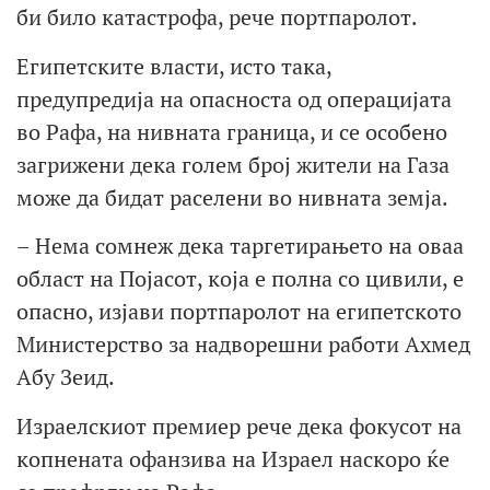
би било катастрофа, рече портпаролот.
Египетските власти, исто така,
предупредија на опасноста од операцијата
во Рафа, на нивната граница, и се особено
загрижени дека голем број жители на Газа
може да бидат раселени во нивната земја.
– Нема сомнеж дека таргетирањето на оваа
област на Појасот, која е полна со цивили, е
опасно, изјави портпаролот на египетското
Министерство за надворешни работи Ахмед
Абу Зеид.
Израелскиот премиер рече дека фокусот на
копнената офанзива на Израел наскоро ќе