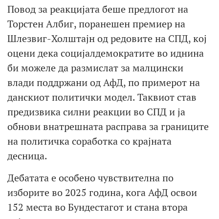
Повод за реакцијата беше предлогот на
Торстен Албиг, поранешен премиер на
Шлезвиг-Холштајн од редовите на СПД, кој
оцени дека социјалдемократите во иднина
би можеле да размислат за малцински
влади поддржани од АфД, по примерот на
данскиот политички модел. Таквиот став
предизвика силни реакции во СПД и ја
обнови внатрешната расправа за границите
на политичка соработка со крајната
десница.
Дебатата е особено чувствителна по
изборите во 2025 година, кога АфД освои
152 места во Бундестагот и стана втора