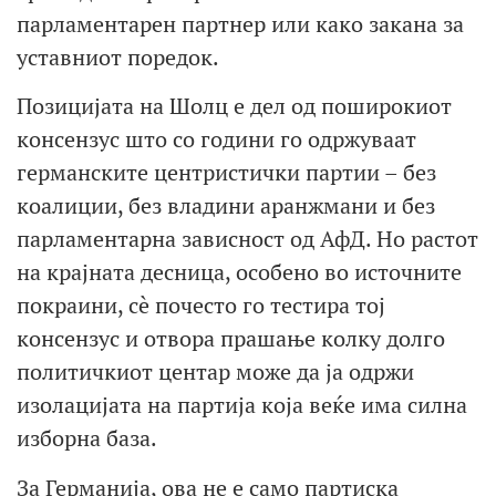
парламентарен партнер или како закана за
уставниот поредок.
Позицијата на Шолц е дел од поширокиот
консензус што со години го одржуваат
германските центристички партии – без
коалиции, без владини аранжмани и без
парламентарна зависност од АфД. Но растот
на крајната десница, особено во источните
покраини, сè почесто го тестира тој
консензус и отвора прашање колку долго
политичкиот центар може да ја одржи
изолацијата на партија која веќе има силна
изборна база.
За Германија, ова не е само партиска