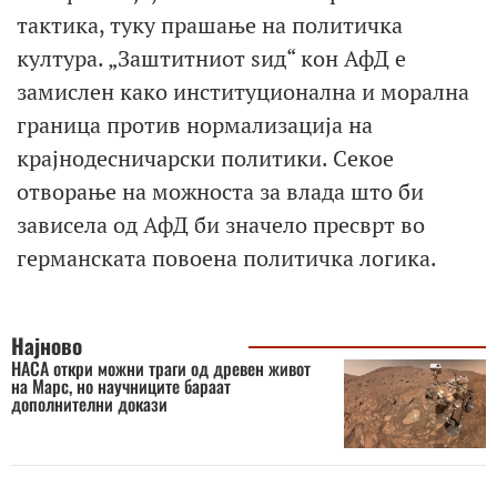
тактика, туку прашање на политичка
култура. „Заштитниот ѕид“ кон АфД е
замислен како институционална и морална
граница против нормализација на
крајнодесничарски политики. Секое
отворање на можноста за влада што би
зависела од АфД би значело пресврт во
германската повоена политичка логика.
Најново
НАСА откри можни траги од древен живот
на Марс, но научниците бараат
дополнителни докази