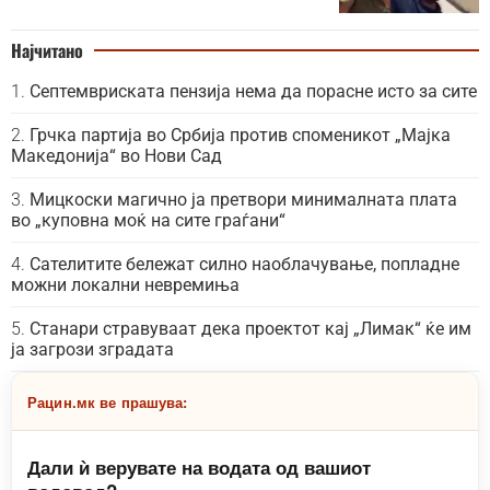
Најчитано
Септемвриската пензија нема да порасне исто за сите
Грчка партија во Србија против споменикот „Мајка
Македонија“ во Нови Сад
Мицкоски магично ја претвори минималната плата
во „куповна моќ на сите граѓани“
Сателитите бележат силно наоблачување, попладне
можни локални невремиња
Станари стравуваат дека проектот кај „Лимак“ ќе им
ја загрози зградата
Рацин.мк ве прашува:
Дали ѝ верувате на водата од вашиот