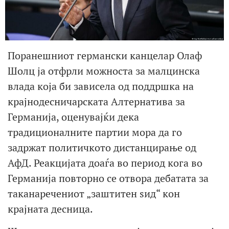
Поранешниот германски канцелар Олаф
Шолц ја отфрли можноста за малцинска
влада која би зависела од поддршка на
крајнодесничарската Алтернатива за
Германија, оценувајќи дека
традиционалните партии мора да го
задржат политичкото дистанцирање од
АфД. Реакцијата доаѓа во период кога во
Германија повторно се отвора дебатата за
таканаречениот „заштитен ѕид“ кон
крајната десница.