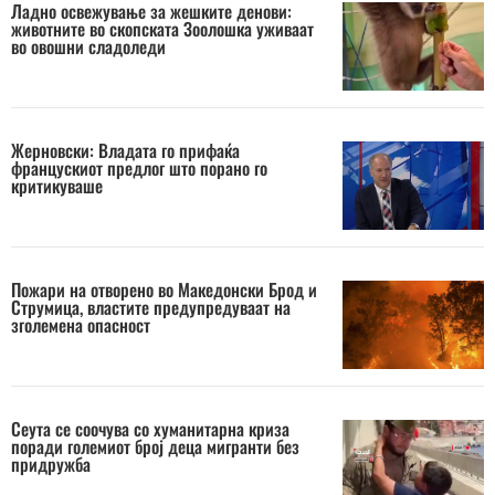
Ладно освежување за жешките денови:
животните во скопската Зоолошка уживаат
во овошни сладоледи
Жерновски: Владата го прифаќа
францускиот предлог што порано го
критикуваше
Пожари на отворено во Македонски Брод и
Струмица, властите предупредуваат на
зголемена опасност
Сеута се соочува со хуманитарна криза
поради големиот број деца мигранти без
придружба