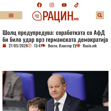
Шолц предупредува: соработката со АфД
би била удар врз германската демократија
27/05/2026
13:41
Вести
,
Кластер ЕУ
Racin.mk