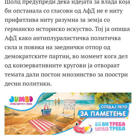
Шолц предупреди дека идејата за влада која
би опстанала со гласови од АфД не е ниту
прифатлива ниту разумна за земја со
германско историско искуство. Тој ја опиша
АфД како антиплуралистичка политичка
сила и повика на заеднички отпор од
демократските партии, во момент кога дел
од конзервативните кругови ја отвораат
темата дали постои мнозинство за поостри
десни политики.