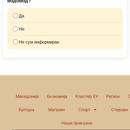
водовод?
Да
Не
Не сум информиран
Македонија
Економија
Кластер ЕУ
Регион
Култура
Магазин
Спорт
Ставови
Наши приказни