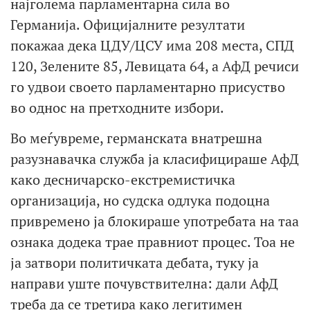
најголема парламентарна сила во
Германија. Официјалните резултати
покажаа дека ЦДУ/ЦСУ има 208 места, СПД
120, Зелените 85, Левицата 64, а АфД речиси
го удвои своето парламентарно присуство
во однос на претходните избори.
Во меѓувреме, германската внатрешна
разузнавачка служба ја класифицираше АфД
како десничарско-екстремистичка
организација, но судска одлука подоцна
привремено ја блокираше употребата на таа
ознака додека трае правниот процес. Тоа не
ја затвори политичката дебата, туку ја
направи уште почувствителна: дали АфД
треба да се третира како легитимен