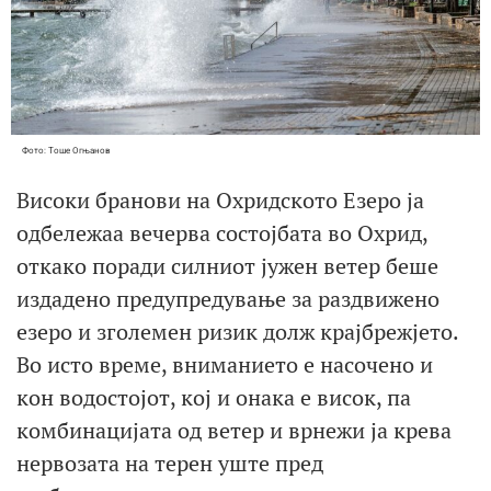
Фото: Тоше Огњанов
Високи бранови на Охридското Езеро ја
одбележаа вечерва состојбата во Охрид,
откако поради силниот јужен ветер беше
издадено предупредување за раздвижено
езеро и зголемен ризик долж крајбрежјето.
Во исто време, вниманието е насочено и
кон водостојот, кој и онака е висок, па
комбинацијата од ветер и врнежи ја крева
нервозата на терен уште пред