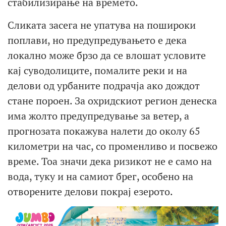
стабилизирање на времето.
Сликата засега не упатува на пошироки
поплави, но предупредувањето е дека
локално може брзо да се влошат условите
кај суводолиците, помалите реки и на
делови од урбаните подрачја ако дождот
стане пороен. За охридскиот регион денеска
има жолто предупредување за ветер, а
прогнозата покажува налети до околу 65
километри на час, со променливо и посвежо
време. Тоа значи дека ризикот не е само на
вода, туку и на самиот брег, особено на
отворените делови покрај езерото.