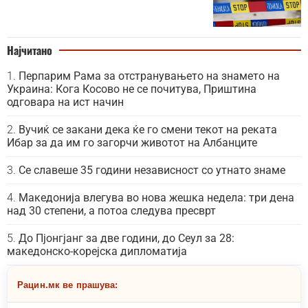
Најчитано
Перпарим Рама за отстранувањето на знамето на
Украина: Кога Косово не се почитува, Приштина
одговара на ист начин
Вучиќ се закани дека ќе го смени текот на реката
Ибар за да им го загорчи животот на Албанците
Се славеше 35 години независност со утнато знаме
Македонија влегува во нова жешка недела: три дена
над 30 степени, а потоа следува пресврт
До Пјонгјанг за две години, до Сеул за 28:
македонско-корејска дипломатија
Рацин.мк ве прашува: