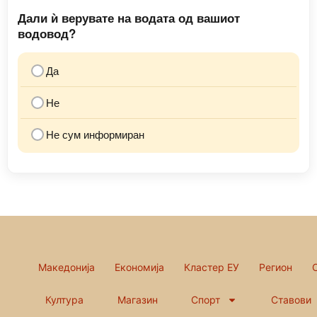
Дали ѝ верувате на водата од вашиот
водовод?
Да
Не
Не сум информиран
Македонија
Економија
Кластер ЕУ
Регион
Култура
Магазин
Спорт
Ставови