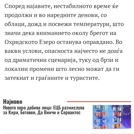
Според најавите, нестабилното време ќе
продолжи и во наредните денови, со
облаци, дожд и посвежи температури, што
значи дека вниманието околу брегот на
Охридското Езеро останува оправдано. Во
вакви услови, опасноста најчесто не доаѓа
од драматични сценарија, туку од брзи и
локални промени што лесно можат да ги
затекнат и граѓаните и туристите.
Најново
Новото евро добива лица: ЕЦБ размислува
за Кири, Бетовен, Да Винчи и Сервантес