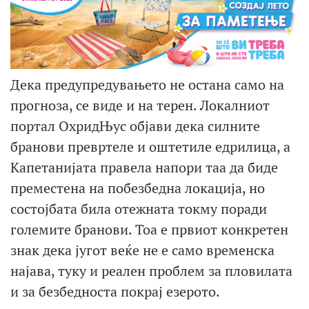
Дека предупредувањето не остана само на
прогноза, се виде и на терен. Локалниот
портал ОхридЊус објави дека силните
бранови превртеле и оштетиле едрилица, а
Капетанијата правела напори таа да биде
преместена на побезбедна локација, но
состојбата била отежната токму поради
големите бранови. Тоа е првиот конкретен
знак дека југот веќе не е само временска
најава, туку и реален проблем за пловилата
и за безбедноста покрај езерото.