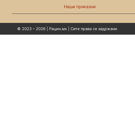
Наши приказни
© 2023 – 2026 | Рацин.мк | Сите права се задржани.