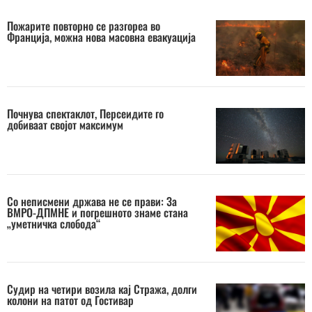
Пожарите повторно се разгореа во
Франција, можна нова масовна евакуација
Почнува спектаклот, Персеидите го
добиваат својот максимум
Со неписмени држава не се прави: За
ВМРО-ДПМНЕ и погрешното знаме стана
„уметничка слобода“
Судир на четири возила кај Стража, долги
колони на патот од Гостивар