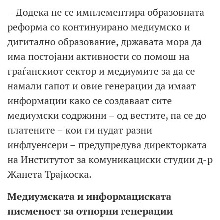
– Додека не се имплементира образовната
реформа со континуирано медиумско и
дигитално образование, државата мора да
има постојани активности со помош на
граѓанскиот сектор и медиумите за да се
намали гапот и овие генерации да имаат
информации како се создаваат сите
медиумски содржини – од вестите, па се до
платените – кои ги нудат разни
инфлуенсери – предупредува директорката
на Институтот за комуникациски студии д-р
Жанета Трајкоска.
Медиумската и информациската
писменост за отпорни генерации