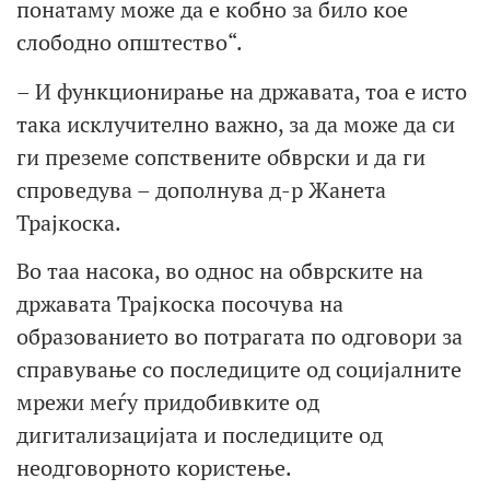
понатаму може да е кобно за било кое
слободно општество“.
– И функционирање на државата, тоа е исто
така исклучително важно, за да може да си
ги преземе сопствените обврски и да ги
спроведува – дополнува д-р Жанета
Трајкоска.
Во таа насока, во однос на обврските на
државата Трајкоска посочува на
образованието во потрагата по одговори за
справување со последиците од социјалните
мрежи меѓу придобивките од
дигитализацијата и последиците од
неодговорното користење.