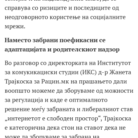
справува со ризиците и последиците од
неодговорното користење на социјалните
мрежи.
Наместо забрани поефикасни се
адаптацијата и родителскиот надзор
Во разговор со директорката на Институтот
за комукикациски студии (ИКС) д-р Жанета
Трајкоска за Рацин.мк на прашањето дали
воопшто можеме да зборуваме од можности
за регулација и каде е оптималното
решение меѓу забраната и либералниот став
„интернетот е слободен простор“, Трајкоска
е категорична дека стои на ставот дека не
може да зборуваме за забрана на