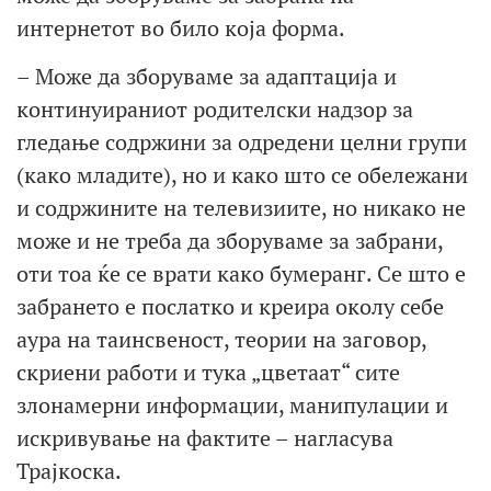
интернетот во било која форма.
– Може да зборуваме за адаптација и
континуираниот родителски надзор за
гледање содржини за одредени целни групи
(како младите), но и како што се обележани
и содржините на телевизиите, но никако не
може и не треба да зборуваме за забрани,
оти тоа ќе се врати како бумеранг. Се што е
забрането е послатко и креира околу себе
аура на таинсвеност, теории на заговор,
скриени работи и тука „цветаат“ сите
злонамерни информации, манипулации и
искривување на фактите – нагласува
Трајкоска.