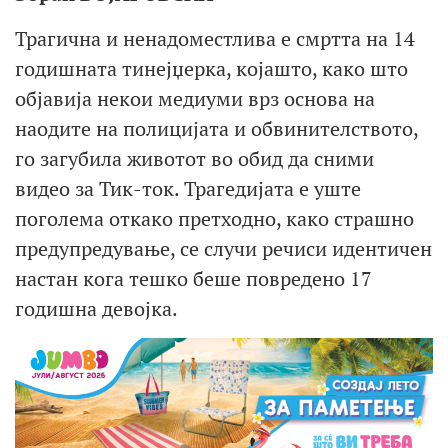
Трагична и ненадоместлива е смртта на 14
годишната тинејџерка, којашто, како што
објавија некои медиуми врз основа на
наодите на полицијата и обвинителството,
го загубила животот во обид да сними
видео за Тик-ток. Трагедијата е уште
поголема откако претходно, како страшно
предупредување, се случи речиси идентичен
настан кога тешко беше повредено 17
годишна девојка.