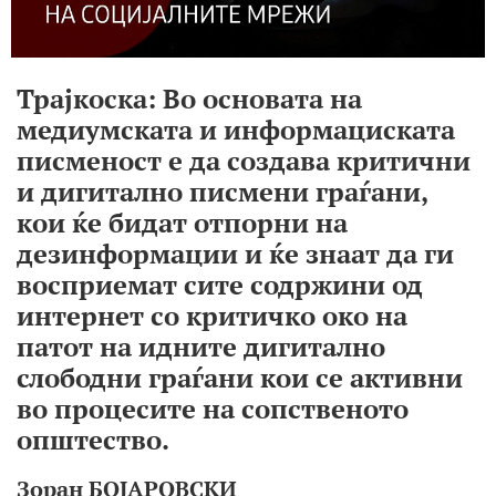
Трајкоска: Во основата на
медиумската и информациската
писменост е да создава критични
и дигитално писмени граѓани,
кои ќе бидат отпорни на
дезинформации и ќе знаат да ги
восприемат сите содржини од
интернет со критичко око на
патот на идните дигитално
слободни граѓани кои се активни
во процесите на сопственото
општество.
Зоран БОЈАРОВСКИ