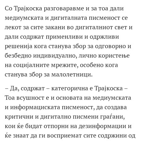
Со Трајкоска разговаравме и за тоа дали
медиумската и дигиталната писменост се
лекот за сите закани во дигиталниот свет и
дали содржат применливи и одржливи
решенија кога станува збор за одговорно и
безбедно индивидуално, лично користење
на социјалните мрежите, особено кога
станува збор за малолетници.
– Да, содржат – категорична е Трајкоска –
Тоа всушност е и основата на медиумската
и информациската писменост, да создава
критични и дигитално писмени граѓани,
кои ќе бидат отпорни на дезинформации и
ќе знаат да ги восприемат сите содржини од