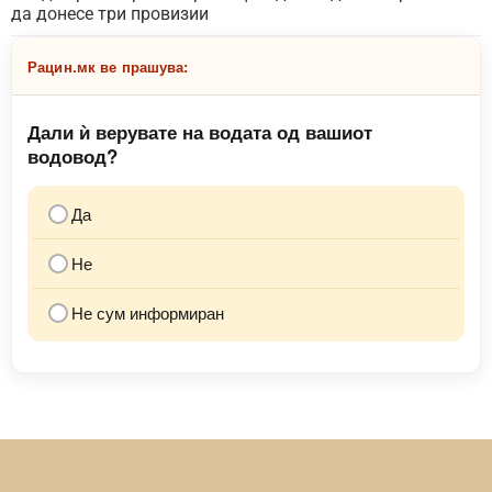
да донесе три провизии
Рацин.мк ве прашува:
Дали ѝ верувате на водата од вашиот
водовод?
Да
Не
Не сум информиран