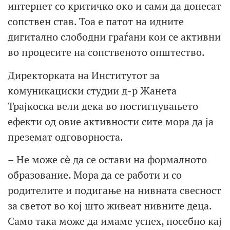
интернет со критичко око и сами да донесат
сопствен став. Тоа е патот на идните
дигитално слободни граѓани кои се активни
во процесите на сопственото општество.
Директорката на Институтот за
комуникациски студии д-р Жанета
Трајкоска вели дека во постигнувањето
ефекти од овие активности сите мора да ја
преземат одговорноста.
– Не може сѐ да се остави на формалното
образование. Мора да се работи и со
родителите и подигање на нивната свесност
за светот во кој што живеат нивните деца.
Само така може да имаме успех, посебно кај