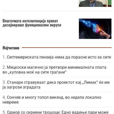
Вештачката интелигенција првпат
дизајнираше функционални вируси
Најчитано
Септемвриската пензија нема да порасне исто за сите
Мицкоски магично ја претвори минималната плата
во „куповна моќ на сите граѓани“
Станари стравуваат дека проектот кај „Лимак“ ќе им
ја загрози зградата
Сончев и многу топол викенд, во недела локално
невреме
Одмор со скриени трошоци: Едно вадење пари може