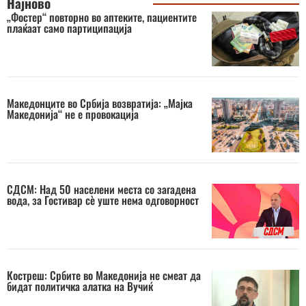
Најново
„Фостер“ повторно во аптеките, пациентите
плаќаат само партиципација
Македонците во Србија возвратија: „Мајка
Македонија“ не е провокација
СДСМ: Над 50 населени места со загадена
вода, за Гостивар сè уште нема одговорност
Костреш: Србите во Македонија не смеат да
бидат политичка алатка на Вучиќ