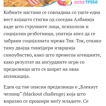
Кобните настани се совпаднаа со уште една
вест којашто стигна од соседна Албанија
каде што стручните лица, психолози и
социјални резботници, упатија апел да се
забрани социјалната мрежа Тик-Ток, откако
таму двајца тинејџери извршија
самоубиство, како што пренесоа агенциите,
како резултат на апсурдните игри со
предизвици што се шират на оваа
апликација.
Еден од тие опасни предизвици е „Блекаут
челинџ“ (blackout challenge) која што
вирално се прошири меѓу младите. Се