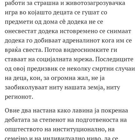
работи за страшна и животозагрозувачка
игра во којашто децата се гушат со
предмети од дома сѐ додека не се
онесвестат додека истовремено се снимаат
додека го добиваат адреналинот кога им се
враќа свеста. Потоа видеоснимките ги
ставаат на социјалната мрежа. Последиците
од овој предизвик се неколку смртни случаи
на деца, кои, за огромна жал, не ја
заобиколуваат ниту нашата земја, ниту
регионот.
Овие два настана како лавина ја покренаа
дебатата за степенот на подготвеноста на
општеството на институционално, на
семејно и на индивидуално ниво, да се