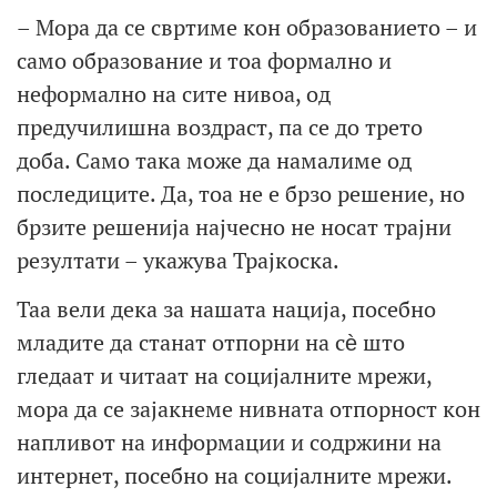
– Мора да се свртиме кон образованието – и
само образование и тоа формално и
неформално на сите нивоа, од
предучилишна воздраст, па се до трето
доба. Само така може да намалиме од
последиците. Да, тоа не е брзо решение, но
брзите решенија најчесно не носат трајни
резултати – укажува Трајкоска.
Таа вели дека за нашата нација, посебно
младите да станат отпорни на сѐ што
гледаат и читаат на социјалните мрежи,
мора да се зајакнеме нивната отпорност кон
напливот на информации и содржини на
интернет, посебно на социјалните мрежи.