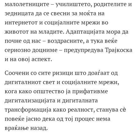
малолетниците – училиштето, родителите и
зедницата да се свесни за моќта на
интернетот и социјалните мрежи во
животот на младите. Адаптацијата мора да
почне од нас – воздрасните, а тука веќе
сериозно доцниме – предупредува Трајкоска
и на овој аспект.
Соочени со сите ризици што доаѓаат од
дигиталниот свет и социјалните мрежи,
кога како општество ја прифативме
дигитализацијата и дигиталната
трансформација како реалност, станува сѐ
повеќе јасно дека од тој процес нема
враќање назад.