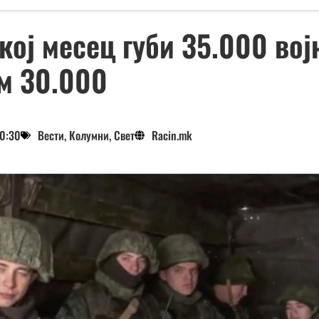
екој месец губи 35.000 вој
м 30.000
10:30
Вести
,
Колумни
,
Свет
Racin.mk