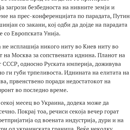
ја загрози безбедноста на нивните земји и
еме на прес-конференцијата по парадата, Путин
нјан со закани, кој одби да дојде на парадата
е со Европската Унија.
 не исплашија никого ниту во Киев ниту во
т на Москва за сопствената иднина. Планот на
 СССР, односно Руската империја, доживува
но ги губи трпеливоста. Иднината на елитата на
ва, првенствено поради недостатокот на
фронт во последно време.
 секој месец во Украина, додека може да
чно. Покрај тоа, речиси секоја вечер горат
етпријатија од воената индустрија, дури и на
три од украинската граница. Веќе неколку