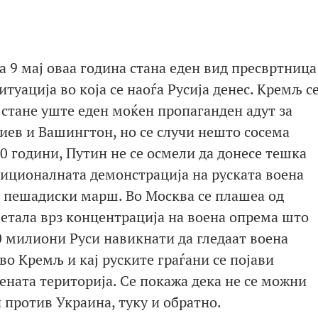
 9 мај оваа година стана еден вид пресвртница
туација во која се наоѓа Русија денес. Кремљ с
 стане уште еден моќен пропаганден адут за
иев и Вашингтон, но се случи нешто сосема
20 години, Путин не се осмели да донесе тешка
диционалната демонстрација на руската воена
о пешадиски марш. Во Москва се плашеа од
етала врз концентрација на воена опрема што
0 милиони Руси навикнати да гледаат воена
 во Кремљ и кај руските граѓани се појави
ената територија. Се покажа дека не се можни
против Украина, туку и обратно.