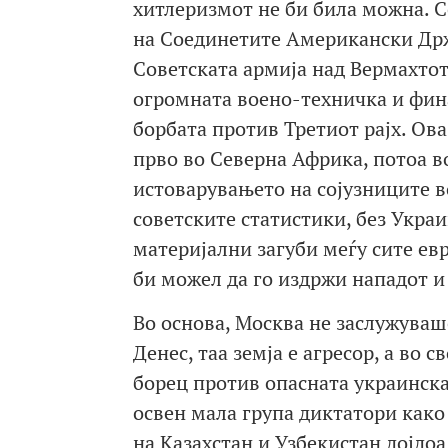
хитлеризмот не би била можна. С
на Соединетите Американски Држ
Советската армија над Вермахтот
огромната воено-техничка и фин
борбата против Третиот рајх. Ов
прво во Северна Африка, потоа в
истоварувањето на сојузниците в
советските статистики, без Укра
материјални загуби меѓу сите ев
би можел да го издржи нападот и
Во основа, Москва не заслужуваш
Денес, таа земја е агресор, а во 
борец против опасната украинска 
освен мала група диктатори како
на Казахстан и Узбекистан дојдоа