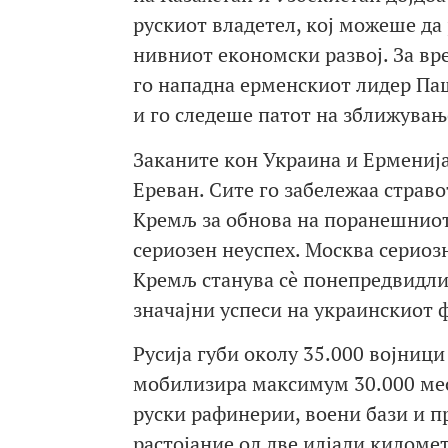
рускиот владетел, кој можеше да 
нивниот економски развој. За вр
го нападна ерменскиот лидер Паши
и го следеше патот на зближувањ
Заканите кон Украина и Ерменија
Ереван. Сите го забележаа страво
Кремљ за обнова на поранешниот
сериозен неуспех. Москва сериоз
Кремљ станува сè понепредвидли
значајни успеси на украинскиот 
Русија губи околу 35.000 војници
мобилизира максимум 30.000 месе
руски рафинерии, воени бази и пр
растојание од две илјади киломе