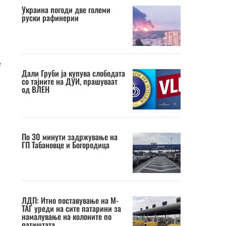
Украина погоди две големи
руски рафинерии
е
Дали Груби ја купува слободата
со тајните на ДУИ, прашуваат
од ВЛЕН
По 30 минути задржување на
ГП Табановце и Богородица
ЛДП: Итно поставување на М-
ТАГ уреди на сите патарини за
намалување на колоните по
патиштата