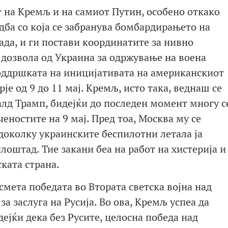
 на Кремљ и на самиот Путин, особено откако
ба со која се забранува бомбардирањето на
да, и ги постави координатите за нивно
 дозвола од Украина за одржување на воена
поддршката на иницијативата на американскиот
е од 9 до 11 мај. Кремљ, исто така, веднаш се
алд Трамп, бидејќи до последен момент многу с
еностите на 9 мај. Пред тоа, Москва му се
 доколку украинските беспилотни летала ја
лоштад. Тие закани беа на работ на хистерија и
ската страна.
смета победата во Втората светска војна над
а заслуга на Русија. Во ова, Кремљ успеа да
ејќи дека без Русите, целосна победа над