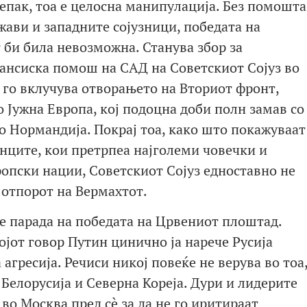
епак, тоа е целосна манипулација. Без помошта
ави и западните сојузници, победата на
 би била невозможна. Станува збор за
ансиска помош на САД на Советскиот Сојуз во
а го вклучува отворањето на Вториот фронт,
о Јужна Европа, кој подоцна доби полн замав со
о Нормандија. Покрај тоа, како што покажуваат
инците, кои претрпеа најголеми човечки и
ропски нации, Советскиот Сојуз едноставно не
 отпорот на Вермахтот.
е парада на победата на Црвениот плоштад.
својот говор Путин цинично ја нарече Русија
агресија. Речиси никој повеќе не верува во тоа
 Белорусија и Северна Кореја. Дури и лидерите
 во Москва пред сè за да не го иритираат