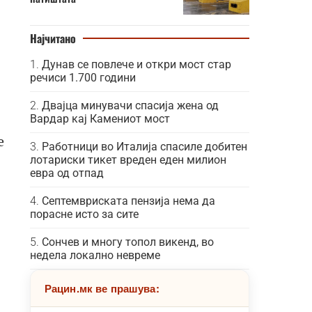
Најчитано
Дунав се повлече и откри мост стар
речиси 1.700 години
Двајца минувачи спасија жена од
Вардар кај Камениот мост
е
Работници во Италија спасиле добитен
лотариски тикет вреден еден милион
евра од отпад
Септемвриската пензија нема да
порасне исто за сите
Сончев и многу топол викенд, во
недела локално невреме
Рацин.мк ве прашува: