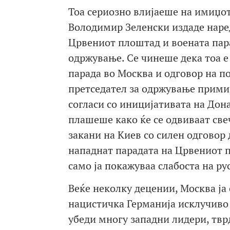
Тоа сериозно влијаеше на имиџот
Володимир Зеленски издаде наред
Црвениот плоштад и воената пара
одржување. Се чинеше дека тоа е
парада во Москва и одговор на 
претседател за одржување примирј
согласи со иницијативата на Дон
плашеше како ќе се одвиваат свеч
закани на Киев со силен одговор
нападнат парадата на Црвениот п
само ја покажуваа слабоста на ру
Веќе неколку децении, Москва ја 
нацистичка Германија исклучиво з
убеди многу западни лидери, тврд