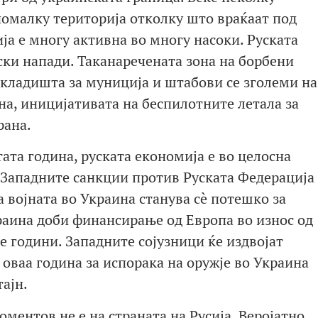
помалку територија отколку што враќаат под
ја е многу активна во многу насоки. Руската
ски напади. Таканаречената зона на борбени
 складишта за муниција и штабови се зголеми на
на, иницијативата на беспилотните летала за
рана.
тата година, руската економија е во целосна
. Западните санкции против Руската Федерација
а војната во Украина станува сè потешко за
краина доби финансирање од Европа во износ од
е години. Западните сојузници ќе издвојат
оваа година за испорака на оружје во Украина
ајн.
ментов не е на страната на Русија. Веројатно