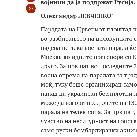
војници да ја поддржат Русија.
Олександар ЛЕВЧЕНКО
*
Парадата на Црвениот плоштад на
во разбирањето на целокупната си
надеваше дека воената парада ќе
Москва во идните преговори со К
друго. За прв пат во последните 
воена опрема на парадата за тра
моќ, туку беше организиран сам
напад на украински беспилотни л
може да изгори пред очите на 13
парада на телевизија. За прв пат,
чувство на несигурност на сопств
само руски бомбардирачки акции 