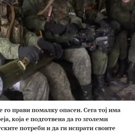
е го прави помалку опасен. Сега тој има
еја, која е подготвена да го зголеми
уските потреби и да ги испрати своите