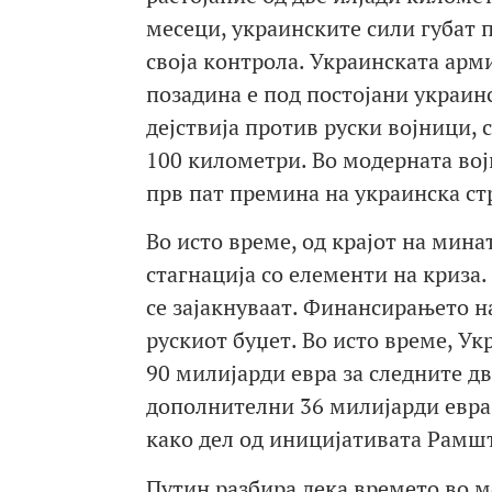
месеци, украинските сили губат 
своја контрола. Украинската арми
позадина е под постојани украин
дејствија против руски војници,
100 километри. Во модерната вој
прв пат премина на украинска ст
Во исто време, од крајот на мина
стагнација со елементи на криза
се зајакнуваат. Финансирањето н
рускиот буџет. Во исто време, У
90 милијарди евра за следните дв
дополнителни 36 милијарди евра 
како дел од иницијативата Рамшт
Путин разбира дека времето во мо