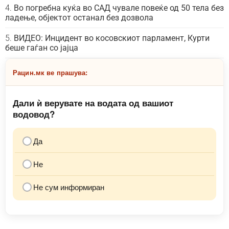
Во погребна куќа во САД чувале повеќе од 50 тела без
ладење, објектот останал без дозвола
ВИДЕО: Инцидент во косовскиот парламент, Курти
беше гаѓан со јајца
Рацин.мк ве прашува:
Дали ѝ верувате на водата од вашиот
водовод?
Да
Не
Не сум информиран