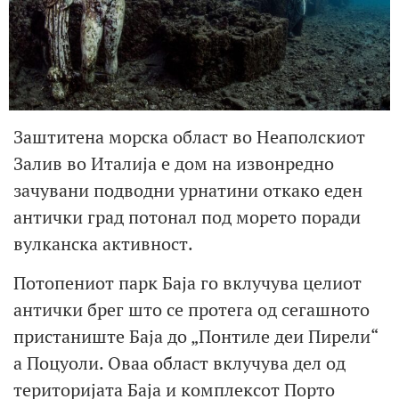
Заштитена морска област во Неаполскиот
Залив во Италија е дом на извонредно
зачувани подводни урнатини откако еден
антички град потонал под морето поради
вулканска активност.
Потопениот парк Баја го вклучува целиот
антички брег што се протега од сегашното
пристаниште Баја до „Понтиле деи Пирели“
а Поцуоли. Оваа област вклучува дел од
територијата Баја и комплексот Порто