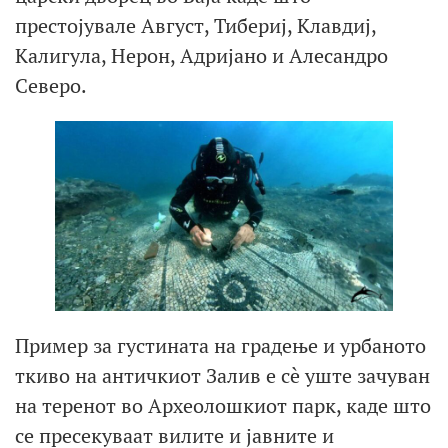
престојувале Август, Тибериј, Клавдиј,
Калигула, Нерон, Адријано и Алесандро
Северо.
Пример за густината на градење и урбаното
ткиво на античкиот Залив е сè уште зачуван
на теренот во Археолошкиот парк, каде што
се пресекуваат вилите и јавните и