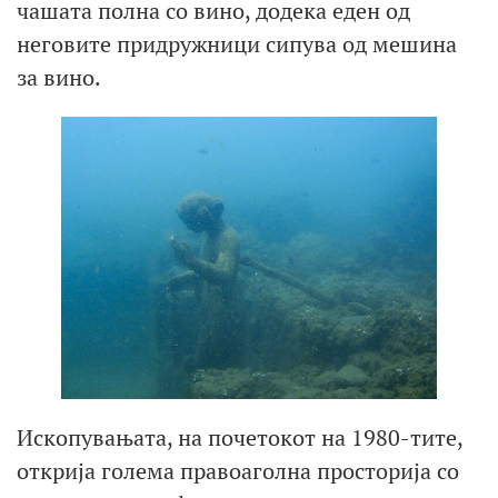
чашата полна со вино, додека еден од
неговите придружници сипува од мешина
за вино.
Ископувањата, на почетокот на 1980-тите,
открија голема правоаголна просторија со