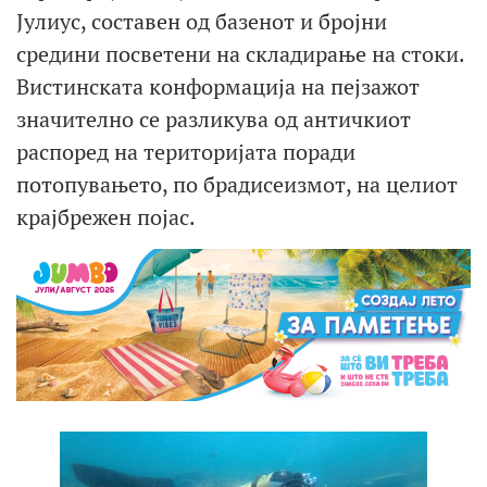
Јулиус, составен од базенот и бројни
средини посветени на складирање на стоки.
Вистинската конформација на пејзажот
значително се разликува од античкиот
распоред на територијата поради
потопувањето, по брадисеизмот, на целиот
крајбрежен појас.