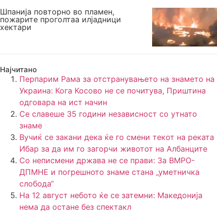
Шпанија повторно во пламен,
пожарите проголтаа илјадници
хектари
Најчитано
Перпарим Рама за отстранувањето на знамето на
Украина: Кога Косово не се почитува, Приштина
одговара на ист начин
Се славеше 35 години независност со утнато
знаме
Вучиќ се закани дека ќе го смени текот на реката
Ибар за да им го загорчи животот на Албанците
Со неписмени држава не се прави: За ВМРО-
ДПМНЕ и погрешното знаме стана „уметничка
слобода“
На 12 август небото ќе се затемни: Македонија
нема да остане без спектакл