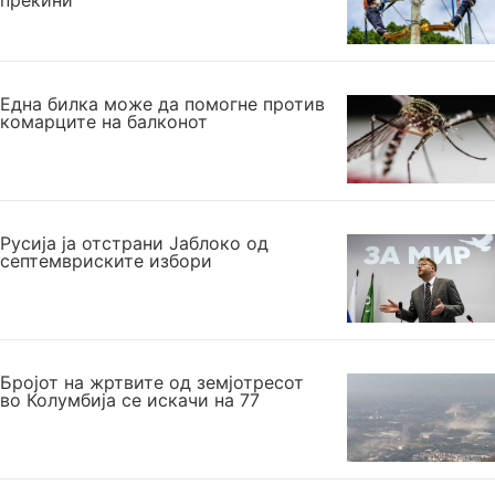
прекини
Една билка може да помогне против
комарците на балконот
Русија ја отстрани Јаблоко од
септемвриските избори
Бројот на жртвите од земјотресот
во Колумбија се искачи на 77