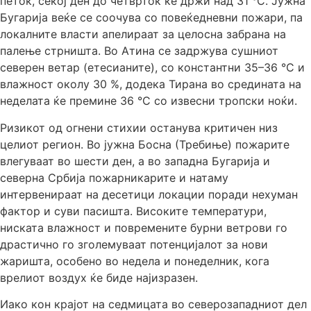
петок, секој ден до четврток ќе држи над 31 °C. Јужна
Бугарија веќе се соочува со повеќедневни пожари, па
локалните власти апелираат за целосна забрана на
палење стрништа. Во Атина се задржува сушниот
северен ветар (етесианите), со константни 35–36 °C и
влажност околу 30 %, додека Тирана во средината на
неделата ќе премине 36 °C со извесни тропски ноќи.
Ризикот од огнени стихии останува критичен низ
целиот регион. Во јужна Босна (Требиње) пожарите
влегуваат во шести ден, а во западна Бугарија и
северна Србија пожарникарите и натаму
интервенираат на десетици локации поради нехуман
фактор и суви пасишта. Високите температури,
ниската влажност и повремените бурни ветрови го
драстично го зголемуваат потенцијалот за нови
жаришта, особено во недела и понеделник, кога
врелиот воздух ќе биде најизразен.
Иако кон крајот на седмицата во северозападниот дел