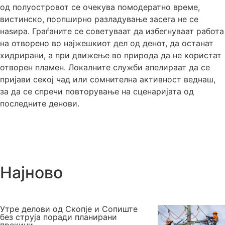
од полуостровот се очекува помодератно време,
вистинско, поопширно разладување засега не се
наѕира. Граѓаните се советуваат да избегнуваат работа
на отворено во најжешкиот дел од денот, да останат
хидрирани, а при движење во природа да не користат
отворен пламен. Локалните служби апелираат да се
пријави секој чад или сомнителна активност веднаш,
за да се спречи повторување на сценаријата од
последните денови.
Најново
Утре делови од Скопје и Сопиште
без струја поради планирани