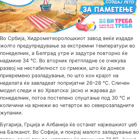
Во Србија, Хидрометеоролошкиот завод веќе издаде
жолто предупредување за екстремни температури во
понеделник, а Белград утре и задутре повторно ќе
надмине 34 °C. Во вторник претпладне се очекува
развој на нестабилност со грмежи, што ќе донесе
привремено разладување, по што кон крајот на
неделата ќе завладеат попријатни 26–28 °C. Сличен
модел следи и во Хрватска: јасно и жарава до
понеделник, потоа постепено спуштање под 30 °C и
количини на врнежи во четврток во северозападните
жупании.
Бугарија, Грција и Албанија ќе останат најжешкиот џеб
на Балканот. Во Софија, и покрај малото заладување во