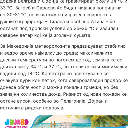
додека Белград и Софија ќе гравитираат околу 34 °C и
33 °C. Загреб и Сараево ќе бидат нијанса попријатни
со 30–31 °C, но и натаму со изразена спарност, а
јужните крајбрежја – Тирана и особено Атина – ќе
останат под тропски услови со 35–36 °C и засилен
северен ветер кој ќе ја зголеми сушата.
За Македонија метеоролозите предвидуваат стабилно
и ведро време најмалку до среда; максималните
дневни температури во поголем дел од земјата ќе се
движат меѓу 34 °C и 37 °C, со топли ноќи и минимални
падови под 18 °C. Краткотрајно освежување се
очекува дури кон петок, кога северозападен продор ќе
донесе облачност и можни локални грмежи, но без
значајни количества дожд. Ризикот од нови пожари ќе
остане висок, особено во Пелагонија, Дојран и
источните ридски подрачја.