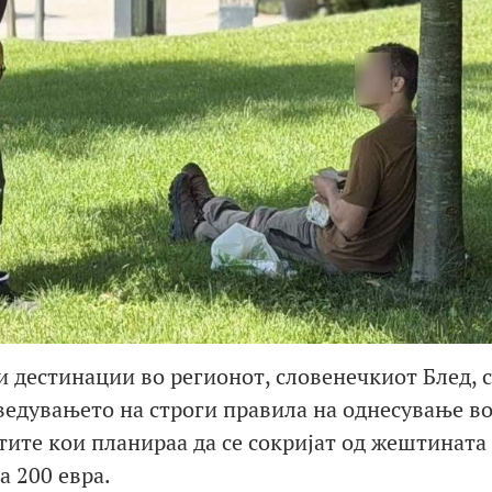
 дестинации во регионот, словенечкиот Блед, с
ведувањето на строги правила на однесување в
тите кои планираа да се сокријат од жештината
а 200 евра.