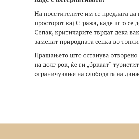
На посетителите им се предлага да
просторот кај Стража, каде што се
Сепак, критичарите тврдат дека вак
заменат природната сенка во топли
Прашањето што останува отворено е
на долг рок, ќе ги „бркаат“ турист
ограничување на слободата на движ