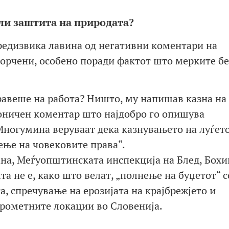
ли заштита на природата?
редизвика лавина од негативни коментари на
горчени, особено поради фактот што мерките бе
правеше на работа? Ништо, му напишав казна на
роничен коментар што најдобро го опишува
Многумина веруваат дека казнувањето на луѓет
ење на човековите права“.
ана, Меѓуопштинската инспекција на Блед, Бохи
а не е, како што велат, „полнење на буџетот“ с
а, спречување на ерозијата на крајбрежјето и
прометните локации во Словенија.