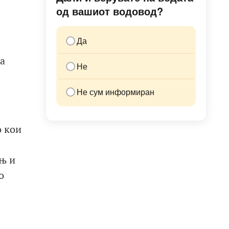
од вашиот водовод?
Да
а
Не
Не сум информиран
о кои
њ и
о