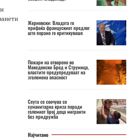
 и
ранети
Жерновски: Владата го
прифаќа францускиот предлог
што порано го критикуваше
Пожари на отворено во
Македонски Брод и Струмица,
властите предупредуваат на
зголемена опасност
Сеута се соочува со
хуманитарна криза поради
големиот број деца мигранти
без придружба
Најчитано