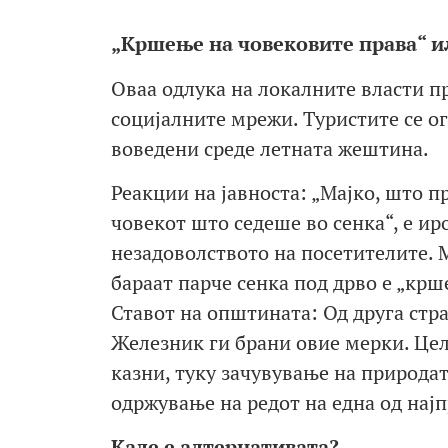
„Кршење на човековите права“ и
Оваа одлука на локалните власти п
социјалните мрежи. Туристите се о
воведени среде летната жештина.
Реакции на јавноста: „Мајко, што 
човекот што седеше во сенка“, е и
незадоволството на посетителите. 
бараат парче сенка под дрво е „крш
Ставот на општината: Од друга стр
Железник ги брани овие мерки. Целт
казни, туку зачувување на природат
одржување на редот на една од нај
Каде е алтернативата?