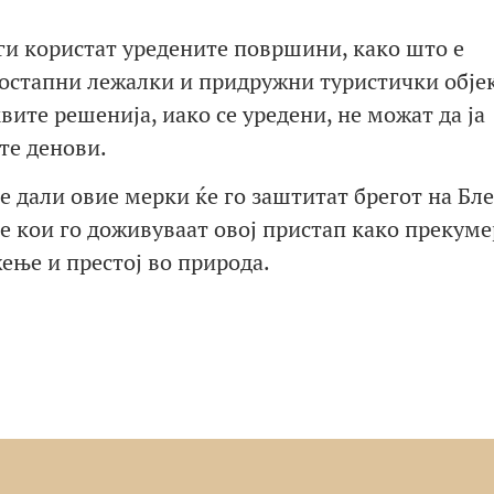
 ги користат уредените површини, како што е
 достапни лежалки и придружни туристички обје
вите решенија, иако се уредени, не можат да ја
те денови.
 дали овие мерки ќе го заштитат брегот на Бле
ите кои го доживуваат овој пристап како прекум
ење и престој во природа.