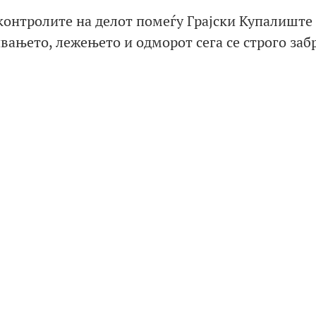
онтролите на делот помеѓу Грајски Купалиште
вањето, лежењето и одморот сега се строго заб