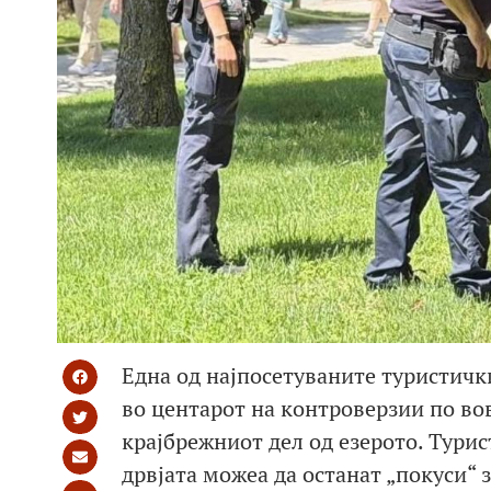
Една од најпосетуваните туристички
во центарот на контроверзии по во
крајбрежниот дел од езерото. Турис
дрвјата можеа да останат „покуси“ з