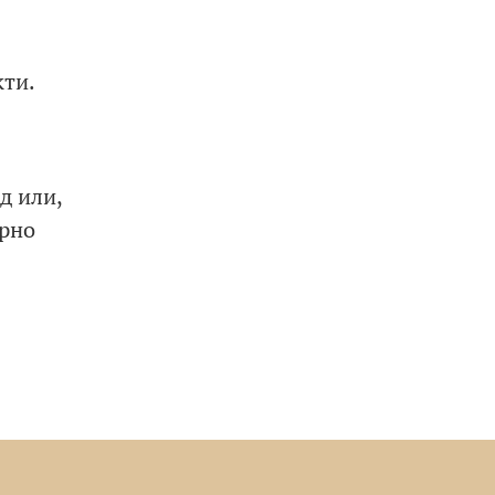
кти.
д или,
ерно