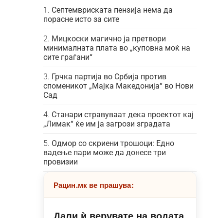
Септемвриската пензија нема да
порасне исто за сите
Мицкоски магично ја претвори
минималната плата во „куповна моќ на
сите граѓани“
Грчка партија во Србија против
споменикот „Мајка Македонија“ во Нови
Сад
Станари стравуваат дека проектот кај
„Лимак“ ќе им ја загрози зградата
Одмор со скриени трошоци: Едно
вадење пари може да донесе три
провизии
Рацин.мк ве прашува:
Дали ѝ верувате на водата