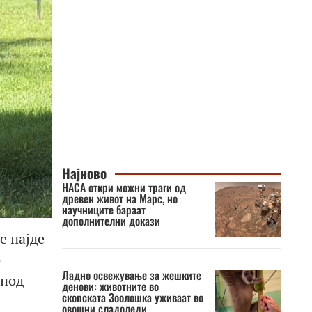
Најново
НАСА откри можни траги од
древен живот на Марс, но
научниците бараат
дополнителни докази
е најде
о
Ладно освежување за жешките
 под
денови: животните во
скопската Зоолошка уживаат во
овошни сладоледи