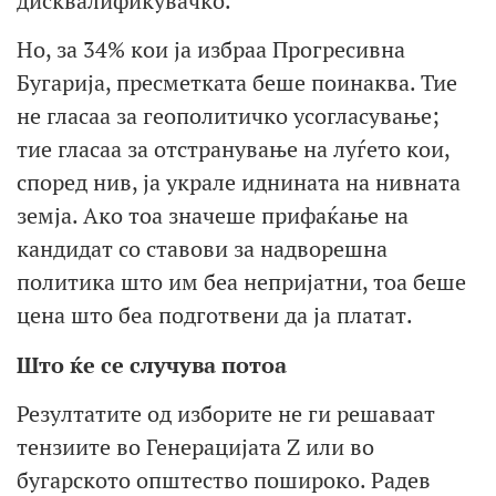
дисквалификувачко.
Но, за 34% кои ја избраа Прогресивна
Бугарија, пресметката беше поинаква. Тие
не гласаа за геополитичко усогласување;
тие гласаа за отстранување на луѓето кои,
според нив, ја украле иднината на нивната
земја. Ако тоа значеше прифаќање на
кандидат со ставови за надворешна
политика што им беа непријатни, тоа беше
цена што беа подготвени да ја платат.
Што ќе се случува потоа
Резултатите од изборите не ги решаваат
тензиите во Генерацијата Z или во
бугарското општество пошироко. Радев