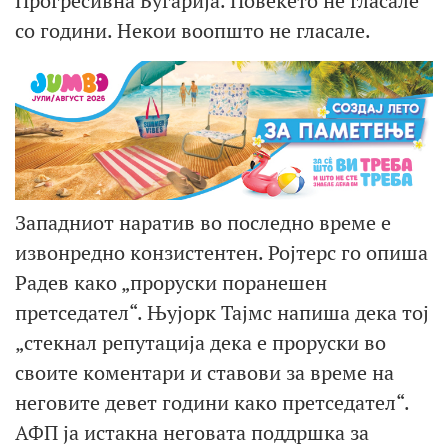
Прогресивна Бугарија. Повеќето не гласале
со години. Некои воопшто не гласале.
Западниот наратив во последно време е
извонредно конзистентен. Ројтерс го опиша
Радев како „проруски поранешен
претседател“. Њујорк Тајмс напиша дека тој
„стекнал репутација дека е проруски во
своите коментари и ставови за време на
неговите девет години како претседател“.
АФП ја истакна неговата поддршка за