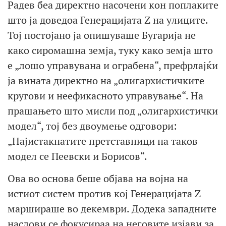
Радев беа директно насочени кон поплаките
што ја доведоа Генерацијата Z на улиците.
Тој постојано ја опишуваше Бугарија не
како сиромашна земја, туку како земја што
е „лошо управувана и ограбена“, префрлајќи
ја вината директно на „олигархистичките
кругови и неефикасното управување“. На
прашањето што мисли под „олигархистички
модел“, тој без двоумење одговори:
„Најистакнатите претставници на таков
модел се Пеевски и Борисов“.
Ова во основа беше објава на војна на
истиот систем против кој Генерацијата Z
маршираше во декември. Додека западните
наслови се фокусираа на неговите изјави за