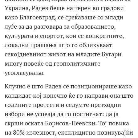
Украина, Радев беше на терен во градови
како Благоевград, се среќаваше со млади
луѓе за да разговара за образованието,
културата и спортот, кои се конкретните,
локални прашања што го обликуваат
секојдневниот живот на младите Бугари
многу повеќе од геополитичките
усогласувања.
Клучно е што Радев се позиционираше како
кандидат кој конечно ќе го направи она што
годините протести и седумте претходни
избори не успеаја да го постигнат: да ја
скрши оската Борисов-Пеевски. Тој повика
на 80% излезност, експлицитно повикувајќи