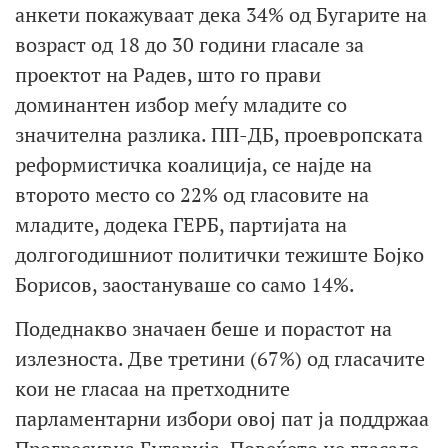
анкети покажуваат дека 34% од Бугарите на
возраст од 18 до 30 години гласале за
проектот на Радев, што го прави
доминантен избор меѓу младите со
значителна разлика. ПП-ДБ, проевропската
реформистичка коалиција, се најде на
второто место со 22% од гласовите на
младите, додека ГЕРБ, партијата на
долгогодишниот политички тежиште Бојко
Борисов, заостануваше со само 14%.
Подеднакво значаен беше и порастот на
излезноста. Две третини (67%) од гласачите
кои не гласаа на претходните
парламентарни избори овој пат ја поддржаа