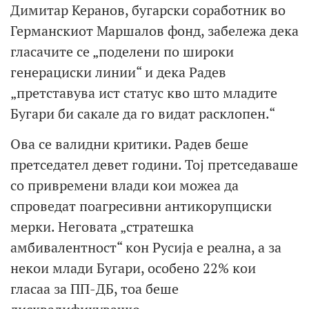
Димитар Керанов, бугарски соработник во
Германскиот Маршалов фонд, забележа дека
гласачите се „поделени по широки
генерациски линии“ и дека Радев
„претставува ист статус кво што младите
Бугари би сакале да го видат расклопен.“
Ова се валидни критики. Радев беше
претседател девет години. Тој претседаваше
со привремени влади кои можеа да
спроведат поагресивни антикорупциски
мерки. Неговата „стратешка
амбивалентност“ кон Русија е реална, а за
некои млади Бугари, особено 22% кои
гласаа за ПП-ДБ, тоа беше