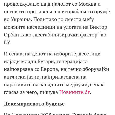
продолжување на дијалогот со Москва и
неговото противење на испраќањето оружје
во Украина. Политико го смести меѓу
можните наследници на улогата на Виктор
Орбан како „дестабилизирачки фактор“ во
ЕУ.
И сепак, на денот на изборите, десетици
илјади млади Бугари, генерацијата
најповрзана со Европа, најтечно зборувајќи
англиски јазик, најприлагодена на
наративите на западните медиуми, сепак
гласаа за него, пишува
Новините.бг
.
Декемвриското будење
На 1 декември 2025 година, Бугарија беше