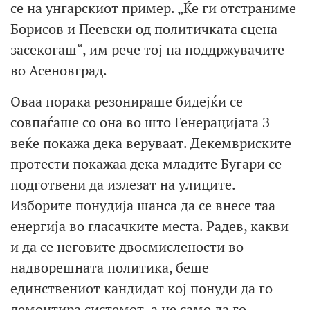
се на унгарскиот пример. „Ќе ги отстраниме
Борисов и Пеевски од политичката сцена
засекогаш“, им рече тој на поддржувачите
во Асеновград.
Оваа порака резонираше бидејќи се
совпаѓаше со она во што Генерацијата З
веќе покажа дека веруваат. Декемвриските
протести покажаа дека младите Бугари се
подготвени да излезат на улиците.
Изборите понудија шанса да се внесе таа
енергија во гласачките места. Радев, какви
и да се неговите двосмислености во
надворешната политика, беше
единствениот кандидат кој понуди да го
демонтира системот, а не само да го