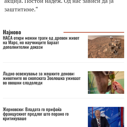
акција. Постои надеж. Од нас зависи да ја
заштитиме.“
Најново
НАСА откри можни траги од древен живот
на Марс, но научниците бараат
дополнителни докази
Ладно освежување за жешките денови:
животните во скопската Зоолошка уживаат
во овошни сладоледи
Жерновски: Владата го прифаќа
францускиот предлог што порано го
критикуваше