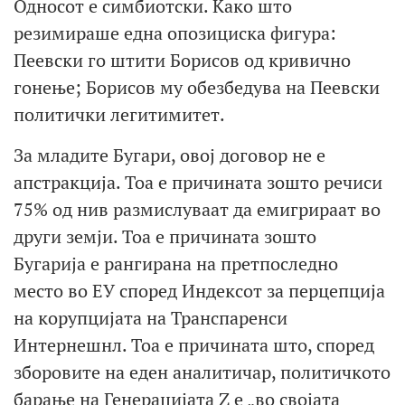
Односот е симбиотски. Како што
резимираше една опозициска фигура:
Пеевски го штити Борисов од кривично
гонење; Борисов му обезбедува на Пеевски
политички легитимитет.
За младите Бугари, овој договор не е
апстракција. Тоа е причината зошто речиси
75% од нив размислуваат да емигрираат во
други земји. Тоа е причината зошто
Бугарија е рангирана на претпоследно
место во ЕУ според Индексот за перцепција
на корупцијата на Транспаренси
Интернешнл. Тоа е причината што, според
зборовите на еден аналитичар, политичкото
барање на Генерацијата Z е „во својата