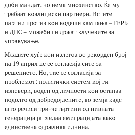
доби мандат, но нема мнозинство. Ќе му
требаат коалициски партнери. Истите
партии против кои водеше кампања – ГЕРБ
и ДПС – можеби ги држат клучевите за
управување.
Младите луѓе кои излегоа во рекорден број
на 19 април не се согласија сите за
решението. Но, тие се согласија за
проблемот: политички систем кој ги
изневери, воден од личности кои останаа
подолго од добредојдените, во земја каде
што речиси три-четвртини од нивната
генерација ја гледаа емиграцијата како
единствена одржлива иднина.