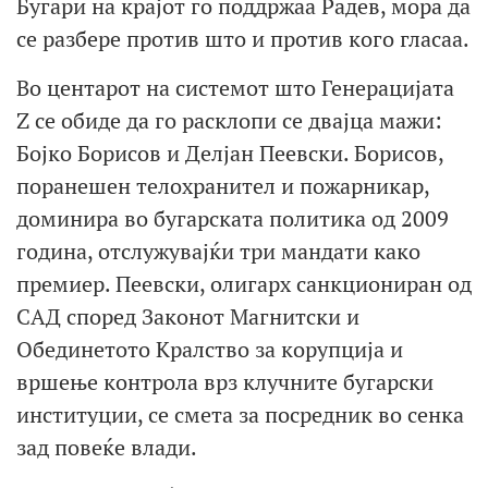
Бугари на крајот го поддржаа Радев, мора да
се разбере против што и против кого гласаа.
Во центарот на системот што Генерацијата
Z се обиде да го расклопи се двајца мажи:
Бојко Борисов и Делјан Пеевски. Борисов,
поранешен телохранител и пожарникар,
доминира во бугарската политика од 2009
година, отслужувајќи три мандати како
премиер. Пеевски, олигарх санкциониран од
САД според Законот Магнитски и
Обединетото Кралство за корупција и
вршење контрола врз клучните бугарски
институции, се смета за посредник во сенка
зад повеќе влади.