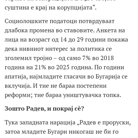
суштина e крај на корупцијата“.
Социолошките податоци потврдуваат
длабока промена во ставовите. Анкета на
лица на возраст од 14 до 29 години покажа
дека нивниот интерес за политика се
зголемил тројно – од само 7% во 2018
година на 21% во 2025 година. По години
апатија, најмладите гласачи во Бугарија се
вклучија. И тие не бараа постепени
реформи; тие бараа уништувачка топка.
Зошто Радев, и покрај сè?
Тука западната нарација „Радев е проруски,
затоа младите Бугари никогаш не би го