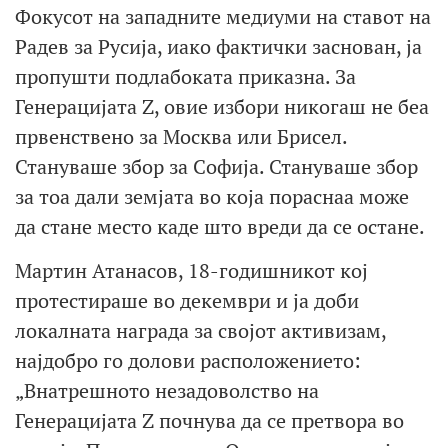
Фокусот на западните медиуми на ставот на
Радев за Русија, иако фактички заснован, ја
пропушти подлабоката приказна. За
Генерацијата Z, овие избори никогаш не беа
првенствено за Москва или Брисел.
Стануваше збор за Софија. Стануваше збор
за тоа дали земјата во која пораснаа може
да стане место каде што вреди да се остане.
Мартин Атанасов, 18-годишникот кој
протестираше во декември и ја доби
локалната награда за својот активизам,
најдобро го долови расположението:
„Внатрешното незадоволство на
Генерацијата Z почнува да се претвора во