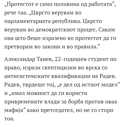
„Протестот е само половина од работата“,
рече таа. „Цврсто верувам во
парламентарната република. Цврсто
верувам во демократскиот процес. Сакам
она што беше изразено во протестот да го
претворам во закони и во правила.“
Александар Танев, 22-годишен студент по
право, изрази скептицизам во врска со
антисистемските квалификации на Радев.
Радев, тврдеше тој, „е дел од истиот модел“
и „имал можност да ги користи
привремените влади за борба против оваа
мафија“ како претседател, но не го стори
тоа.