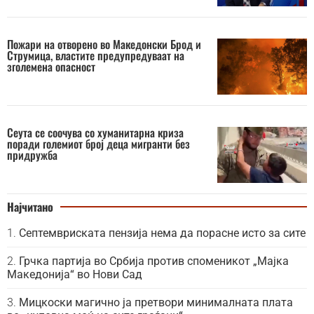
Пожари на отворено во Македонски Брод и
Струмица, властите предупредуваат на
зголемена опасност
Сеута се соочува со хуманитарна криза
поради големиот број деца мигранти без
придружба
Најчитано
Септемвриската пензија нема да порасне исто за сите
Грчка партија во Србија против споменикот „Мајка
Македонија“ во Нови Сад
Мицкоски магично ја претвори минималната плата