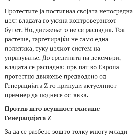
Протестите ја постигнаа својата непосредна
цел: владата го укина контроверзниот
буџет. Но, движењето не се распадна. Тоа
растеше, таргетирајќи не само една
политика, туку целиот систем на
управување. До средината на декември,
владата се распадна: прв пат во Европа
протестно движење предводено од
Генерацијата Z го принуди актуелниот
премиер да поднесе оставка.
Против што всушност гласаше
Генерацијата Z
За да се разбере зошто толку многу млади