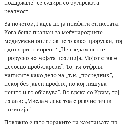
поддржале“ се судира со бугарската
реалност.
За почеток, Радев не ја прифати етикетата.
Кога беше прашан за меѓународните
медиумски описи за него како проруски, тој
одговори отворено: „Не гледам што е
проруско во мојата позиција. Мојот став е
целосно пробугарски“. Тој ги отфрли
написите како дело на „т.н. „посредник“,
некој без јавен профил, но кој пишува
нешто и го објавува“. Во врска со Крим, тој
изјави: „Мислам дека тоа е реалистична
позиција“.
Поважно е што пораките на кампањата на