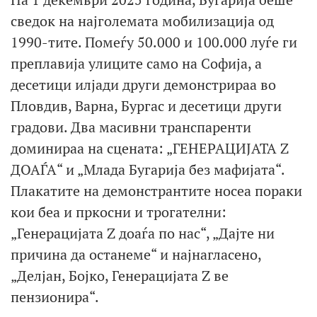
сведок на најголемата мобилизација од
1990-тите. Помеѓу 50.000 и 100.000 луѓе ги
преплавија улиците само на Софија, а
десетици илјади други демонстрираа во
Пловдив, Варна, Бургас и десетици други
градови. Два масивни транспаренти
доминираа на сцената: „ГЕНЕРАЦИЈАТА Z
ДОАЃА“ и „Млада Бугарија без мафијата“.
Плакатите на демонстрантите носеа пораки
кои беа и пркосни и трогателни:
„Генерацијата Z доаѓа по нас“, „Дајте ни
причина да останеме“ и најнагласено,
„Делјан, Бојко, Генерацијата Z ве
пензионира“.