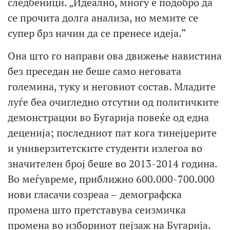
следбеници. „Идеално, многу е подобро да
се прочита долга анализа, но мемите се
супер брз начин да се пренесе идеја.“
Она што го направи ова движење навистина
без преседан не беше само неговата
големина, туку и неговиот состав. Младите
луѓе беа очигледно отсутни од политичките
демонстрации во Бугарија повеќе од една
деценија; последниот пат кога тинејџерите
и универзитетските студенти излегоа во
значителен број беше во 2013-2014 година.
Во меѓувреме, приближно 600.000-700.000
нови гласачи созреаа – демографска
промена што претставува сеизмичка
промена во изборниот пејзаж на Бугарија.