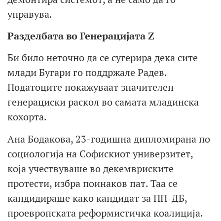
управува.
Разделбата во Генерацијата Z
Би било неточно да се сугерира дека сите
млади Бугари го поддржале Радев.
Податоците покажуваат значителен
генерациски раскол во самата младинска
кохорта.
Ана Бодакова, 23-годишна дипломирана по
социологија на Софискиот универзитет,
која учествуваше во декемвриските
протести, избра поинаков пат. Таа се
кандидираше како кандидат за ПП-ДБ,
проевропската реформистичка коалиција.