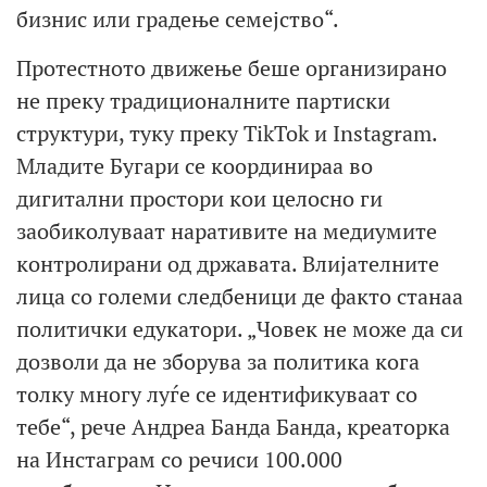
бизнис или градење семејство“.
Протестното движење беше организирано
не преку традиционалните партиски
структури, туку преку TikTok и Instagram.
Младите Бугари се координираа во
дигитални простори кои целосно ги
заобиколуваат наративите на медиумите
контролирани од државата. Влијателните
лица со големи следбеници де факто станаа
политички едукатори. „Човек не може да си
дозволи да не зборува за политика кога
толку многу луѓе се идентификуваат со
тебе“, рече Андреа Банда Банда, креаторка
на Инстаграм со речиси 100.000