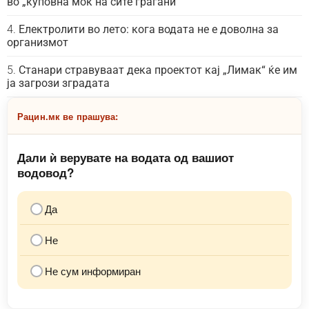
во „куповна моќ на сите граѓани“
Електролити во лето: кога водата не е доволна за
организмот
Станари стравуваат дека проектот кај „Лимак“ ќе им
ја загрози зградата
Рацин.мк ве прашува:
Дали ѝ верувате на водата од вашиот
водовод?
Да
Не
Не сум информиран