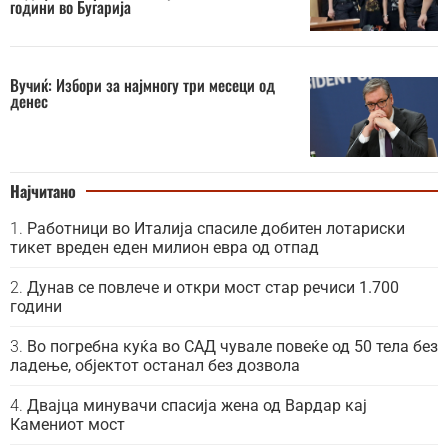
години во Бугарија
Вучиќ: Избори за најмногу три месеци од
денес
Најчитано
Работници во Италија спасиле добитен лотариски
тикет вреден еден милион евра од отпад
Дунав се повлече и откри мост стар речиси 1.700
години
Во погребна куќа во САД чувале повеќе од 50 тела без
ладење, објектот останал без дозвола
Двајца минувачи спасија жена од Вардар кај
Камениот мост