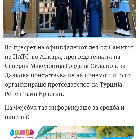
Во пресрет на официјалниот дел од Самитот
на НАТО во Анкара, претседателката на
Северна Македонија Гордана Сиљановска-
Давкова присуствуваше на приемот што го
организираше претседателот на Турција,
Реџеп Таип Ердоган.
На Фејсбук таа информираше за средба и
напиша: