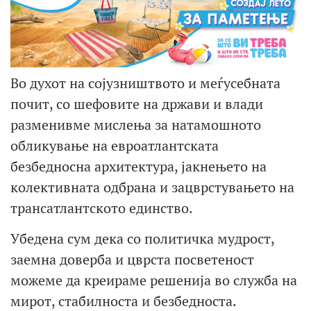
Во духот на сојузништвото и меѓусебната
почит, со шефовите на држави и влади
разменивме мислења за натамошното
обликување на евроатлантската
безбедносна архитектура, јакнењето на
колективната одбрана и зацврстувањето на
трансатлантското единство.
Убедена сум дека со политичка мудрост,
заемна доверба и цврста посветеност
можеме да креираме решенија во служба на
мирот, стабилноста и безбедноста.