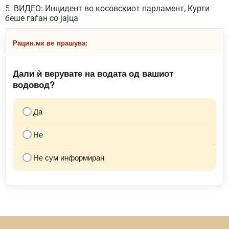
ВИДЕО: Инцидент во косовскиот парламент, Курти
беше гаѓан со јајца
Рацин.мк ве прашува:
Дали ѝ верувате на водата од вашиот
водовод?
Да
Не
Не сум информиран