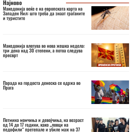
Најново
Македонија веќе е на европската карта на
Западен Нил: што треба да знаат граѓаните
и туристите
Македонија влегува во нова жешка недела:
три дена над 30 степени, а потоа следува
пресврт
Парада на гордоста денеска се одржа во
Прага
Петмина момчиња и девојчиња, на возраст
од 14 до 17 години, како „ловци на
педофили“ претепале и убиле маж на 37