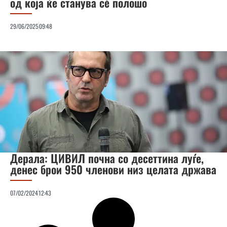
од која ќе станува сѐ полошо
29/06/2025
09:48
Дерала: ЦИВИЛ почна со десеттина луѓе,
денес брои 950 членови низ целата држава
07/02/2024
12:43