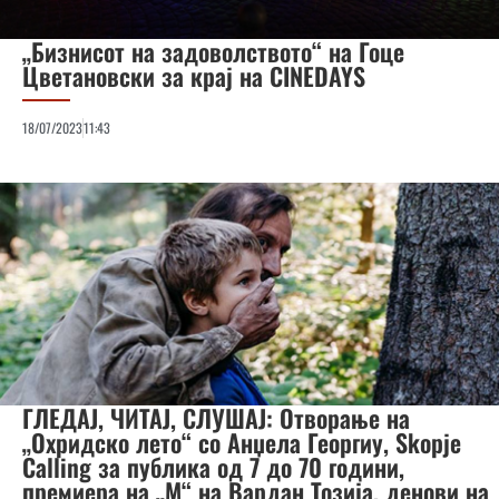
„Бизнисот на задоволството“ на Гоце
Цветановски за крај на CINEDAYS
18/07/2023
11:43
ГЛЕДАЈ, ЧИТАЈ, СЛУШАЈ: Отворање на
„Охридско лето“ со Анџела Георгиу, Skopje
Calling за публика од 7 до 70 години,
премиера на „М“ на Вардан Тозија, денови на