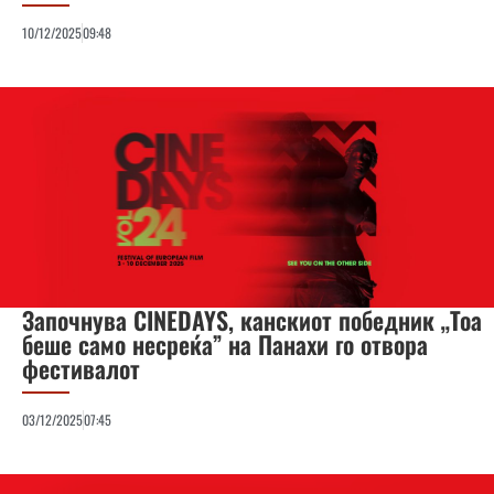
10/12/2025
09:48
Започнува CINEDAYS, канскиот победник „Тоа
беше само несреќа” на Панахи го отвора
фестивалот
03/12/2025
07:45