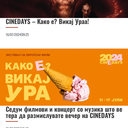
CINEDAYS – Како е? Викај Ураа!
16/07/2024
09:25
Седум филмови и концерт со музика што ве
тера да размислувате вечер на CINEDAYS