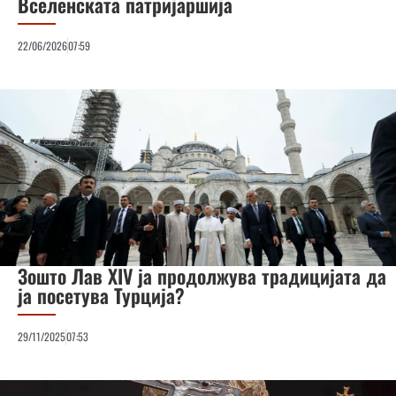
Вселенската патријаршија
22/06/2026
07:59
Зошто Лав XIV ја продолжува традицијата да
ја посетува Турција?
29/11/2025
07:53