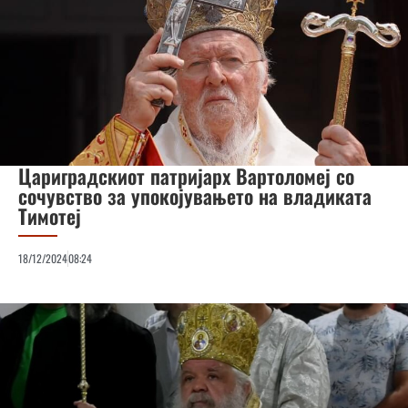
Цариградскиот патријарх Вартоломеј со
сочувство за упокојувањето на владиката
Тимотеј
18/12/2024
08:24