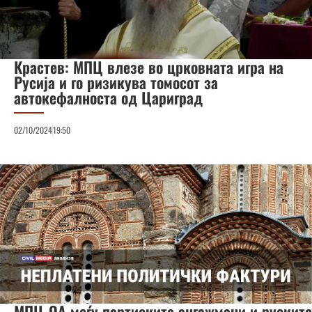
Крастев: МПЦ влезе во црковната игра на
Русија и го ризикува томосот за
автокефалноста од Цариград
02/10/2024
19:50
МПЦ-ОА меѓу партиските ангажмани и руските