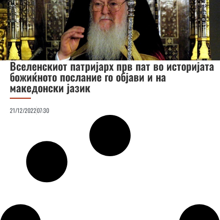
Вселенскиот патријарх прв пат во историјата
божиќното послание го објави и на
македонски јазик
21/12/2022
07:30