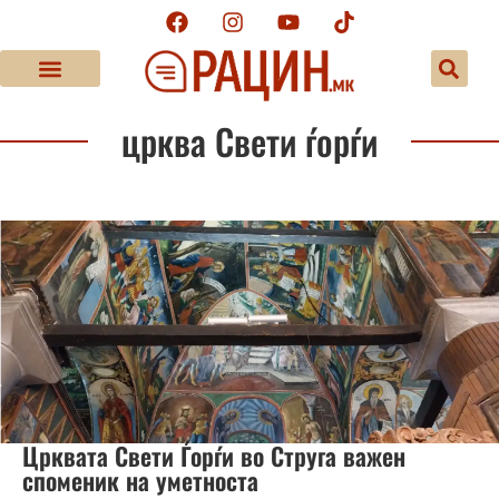
црква Свети ѓорѓи
Црквата Свети Ѓорѓи во Струга важен
споменик на уметноста