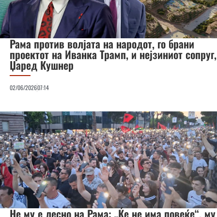
Рама против волјата на народот, го брани
проектот на Иванка Трамп, и нејзиниот сопруг,
Џаред Кушнер
02/06/2026
07:14
Не му е лесно на Рама: „Ќе не има повеќе“, му