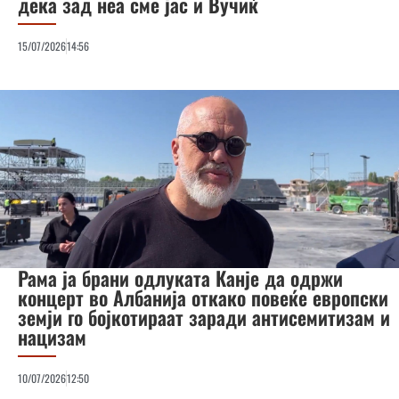
дека зад неа сме јас и Вучиќ
15/07/2026
14:56
Рама ја брани одлуката Канје да одржи
концерт во Албанија откако повеќе европски
земји го бојкотираат заради антисемитизам и
нацизам
10/07/2026
12:50