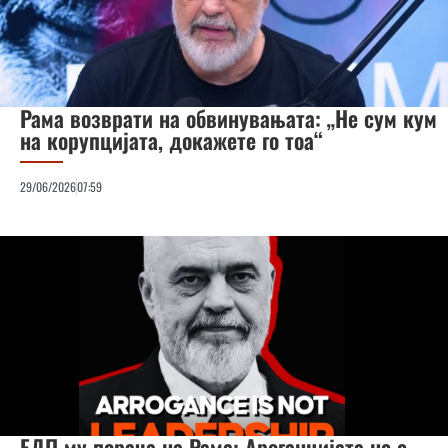
Рама возврати на обвинувањата: „Не сум кум
на корупцијата, докажете го тоа“
29/06/2026
07:59
ЕДП му порача на Рама: Ароганцијата не е