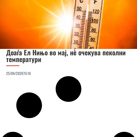
Доаѓа Ел Нињо во мај, нè очекува пеколни
температури
25/04/2026
15:16