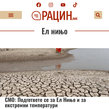
Ел нињо
СМО: Подгответе се за Ел Нињо и за
екстремни температури