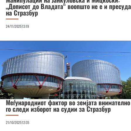
„Дописот до Владата“ воопшто не е и пресуда
на Стразбур
24/11/2025
13:19
Меѓународниот фактор во земјата внимателно
го следи изборот на судии за Стразбур
21/10/2025
12:35