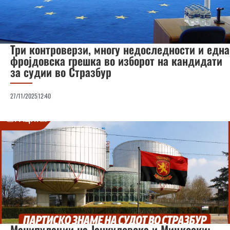
Три контроверзи, многу недоследности и една
фројдовска грешка во изборот на кандидати
за судии во Стразбур
27/11/2025
12:40
Манипулации на Јанкуловска и Мицкоски: