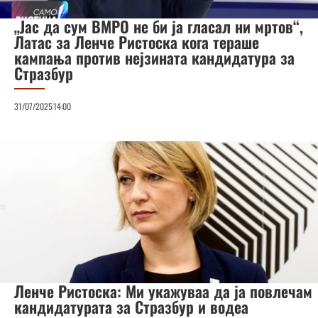
„Јас да сум ВМРО не би ја гласал ни мртов“,
Латас за Ленче Ристоска кога тераше
кампања против нејзината кандидатура за
Стразбур
31/07/2025
14:00
Ленче Ристоска: Ми укажуваа да ја повлечам
кандидатурата за Стразбур и водеа