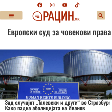
Европски суд за човекови права
Зад случајот „Талевски и други“ во Стразбур:
Како падна аболицијата на Иванов