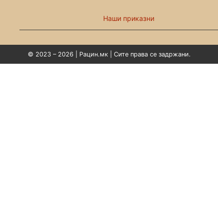
Наши приказни
© 2023 – 2026 | Рацин.мк | Сите права се задржани.