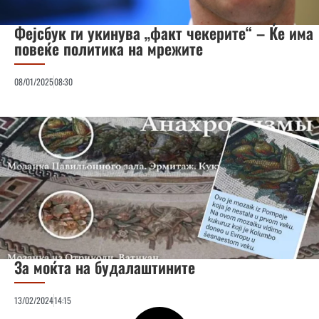
Фејсбук ги укинува „факт чекерите“ – Ќе има
повеќе политика на мрежите
08/01/2025
08:30
За моќта на будалаштините
13/02/2024
14:15