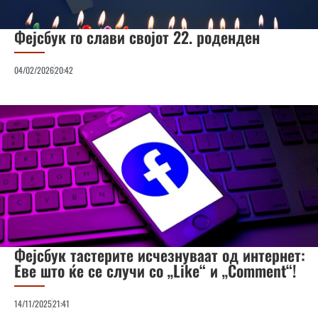
Фејсбук го слави својот 22. роденден
04/02/2026
20:42
Фејсбук тастерите исчезнуваат од интернет:
Еве што ќе се случи со „Like“ и „Comment“!
14/11/2025
21:41