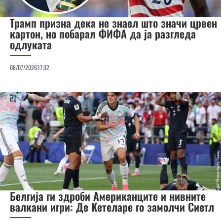
Трамп призна дека не знаел што значи црвен
картон, но побарал ФИФА да ја разгледа
одлуката
08/07/2026
17:32
Белгија ги здроби Американците и нивните
валкани игри: Де Кетеларе го замолчи Сиетл