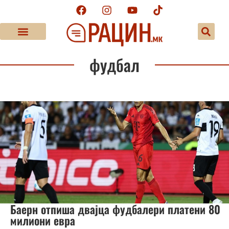
фудбал
Баерн отпиша двајца фудбалери платени 80
милиони евра