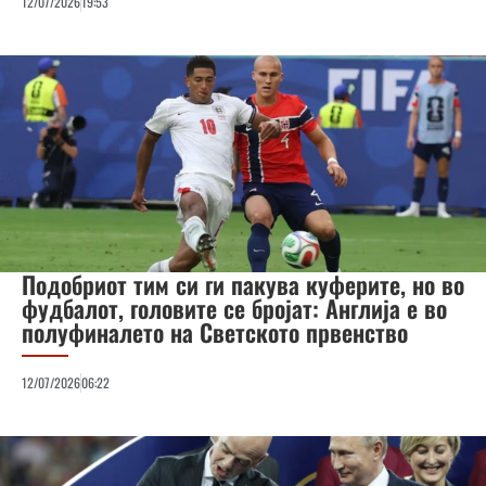
12/07/2026
19:53
Подобриот тим си ги пакува куферите, но во
фудбалот, головите се бројат: Англија е во
полуфиналето на Светското првенство
12/07/2026
06:22