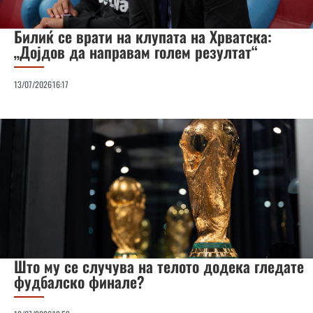
Билиќ се врати на клупата на Хрватска:
„Дојдов да направам голем резултат“
13/07/2026
16:17
Што му се случува на телото додека гледате
фудбалско финале?