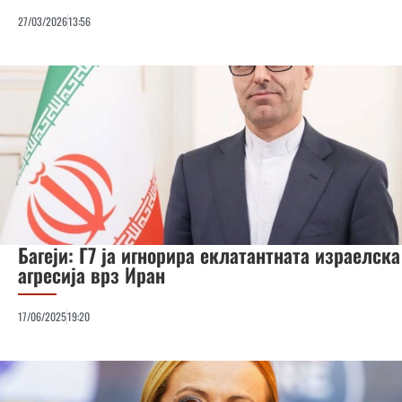
27/03/2026
13:56
Багеји: Г7 ја игнорира еклатантната израелска
агресија врз Иран
17/06/2025
19:20