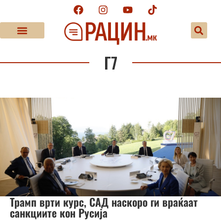
Г7
Трамп врти курс, САД наскоро ги враќаат
санкциите кон Русија