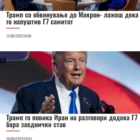
Трамп со обвинување до Макрон- лажеш дека
го напуштив Г7 самитот
17/06/2025
10:09
Трамп го повика Иран на разговори додека Г7
бара заеднички став
16/06/2025
20:55