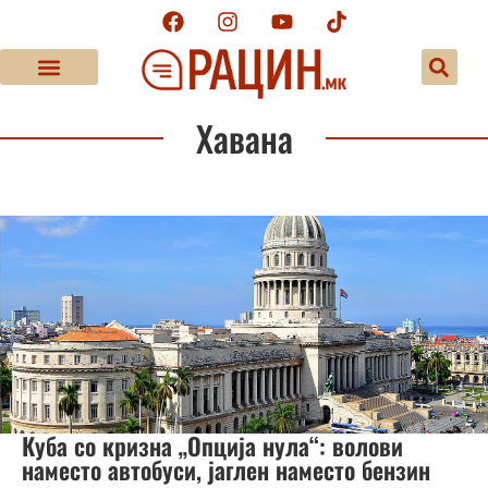
Хавана
Куба со кризна „Опција нула“: волови
наместо автобуси, јаглен наместо бензин