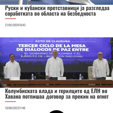
Руски и кубански претставници ја разгледаа
соработката во областа на безбедноста
27/02/2024
10:43
Колумбиската влада и герилците од ЕЛН во
Хавана потпишаа договор за прекин на огнот
10/06/2023
11:46