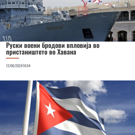
Руски воени бродови впловија во
пристаништето во Хавана
12/06/2024
16:54