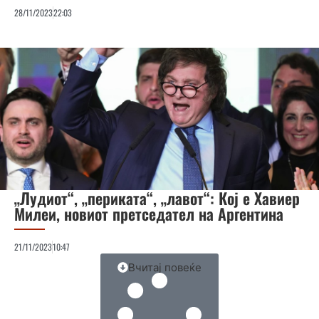
28/11/2023
22:03
„Лудиот“, „периката“, „лавот“: Кој е Хавиер
Милеи, новиот претседател на Аргентина
21/11/2023
10:47
Вчитај повеќе