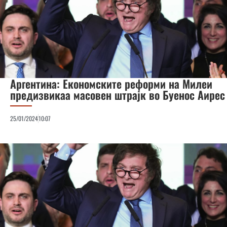
Аргентина: Економските реформи на Милеи
предизвикаа масовен штрајк во Буенос Аирес
25/01/2024
10:07