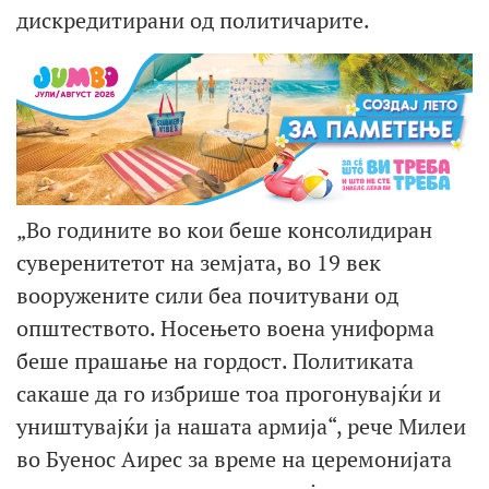
дискредитирани од политичарите.
„Во годините во кои беше консолидиран
суверенитетот на земјата, во 19 век
вооружените сили беа почитувани од
општеството. Носењето воена униформа
беше прашање на гордост. Политиката
сакаше да го избрише тоа прогонувајќи и
уништувајќи ја нашата армија“, рече Милеи
во Буенос Аирес за време на церемонијата