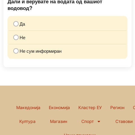
Дали ѝ верувате на водата од вашиот
водовод?
Да
Не
Не сум информиран
Македонија
Економија
Кластер ЕУ
Регион
Култура
Магазин
Спорт
Ставови