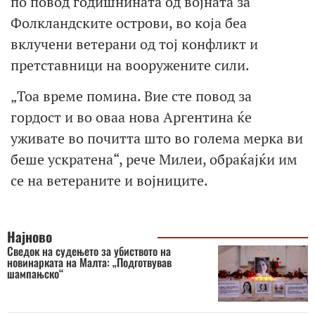
по повод годишнината од војната за
Фолкландските острови, во која беа
вклучени ветерани од тој конфликт и
претставници на вооружените сили.
„Тоа време помина. Вие сте повод за
гордост и во оваа нова Аргентина ќе
уживате во почитта што во голема мерка ви
беше ускратена“, рече Милеи, обраќајќи им
се на ветераните и војниците.
Најново
Сведок на судењето за убиството на
новинарката на Малта: „Подготвував
шампањско“