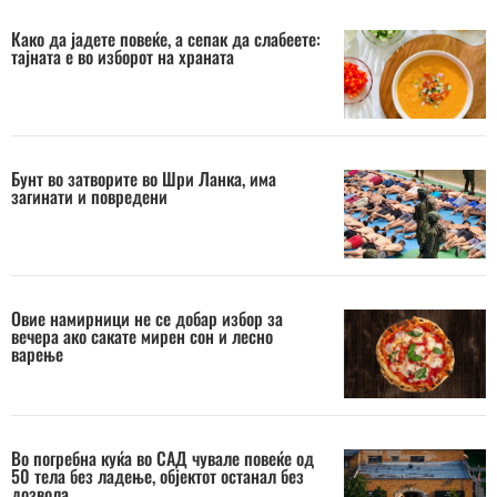
Како да јадете повеќе, а сепак да слабеете:
тајната е во изборот на храната
Бунт во затворите во Шри Ланка, има
загинати и повредени
Овие намирници не се добар избор за
вечера ако сакате мирен сон и лесно
варење
Во погребна куќа во САД чувале повеќе од
50 тела без ладење, објектот останал без
дозвола