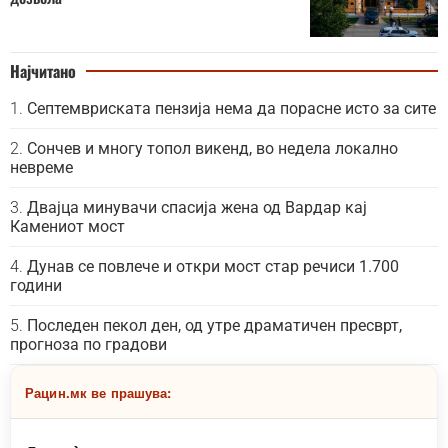
Најчитано
Септемвриската пензија нема да порасне исто за сите
Сончев и многу топол викенд, во недела локално
невреме
Двајца минувачи спасија жена од Вардар кај
Камениот мост
Дунав се повлече и откри мост стар речиси 1.700
години
Последен пекол ден, од утре драматичен пресврт,
прогноза по градови
Рацин.мк ве прашува: