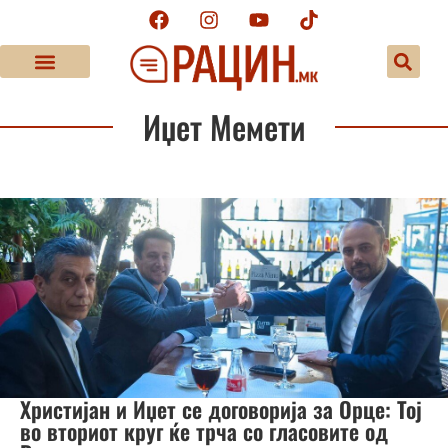
Иџет Мемети
Христијан и Иџет се договорија за Орце: Тој
во вториот круг ќе трча со гласовите од