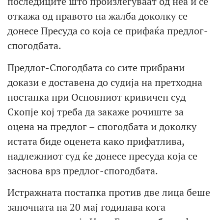
последиците што произлегуваат од неа и се
откажа од правото на жалба доколку се
донесе Пресуда со која се прифаќа предлог-
спогодбата.
Предлог-Спогодбата со сите прибрани
докази е доставена до судија на претходна
постапка при Основниот кривичен суд
Скопје кој треба да закаже рочиште за
оцена на предлог – спогодбата и доколку
истата биде оценета како прифатлива,
надлежниот суд ќе донесе пресуда која се
заснова врз предлог-спогодбата.
Истражната постапка против две лица беше
започната на 20 мај годинава кога