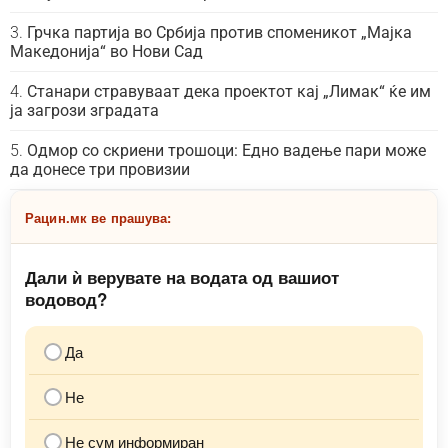
Грчка партија во Србија против споменикот „Мајка
Македонија“ во Нови Сад
Станари стравуваат дека проектот кај „Лимак“ ќе им
ја загрози зградата
Одмор со скриени трошоци: Едно вадење пари може
да донесе три провизии
Рацин.мк ве прашува:
Дали ѝ верувате на водата од вашиот
водовод?
Да
Не
Не сум информиран