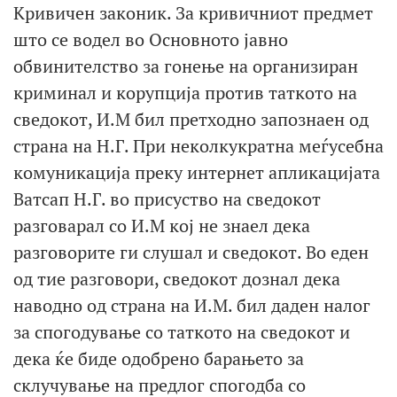
Кривичен законик. За кривичниот предмет
што се водел во Основното јавно
обвинителство за гонење на организиран
криминал и корупција против таткото на
сведокот, И.М бил претходно запознаен од
страна на Н.Г. При неколкукратна меѓусебна
комуникација преку интернет апликацијата
Ватсап Н.Г. во присуство на сведокот
разговарал со И.М кој не знаел дека
разговорите ги слушал и сведокот. Во еден
од тие разговори, сведокот дознал дека
наводно од страна на И.М. бил даден налог
за спогодување со таткото на сведокот и
дека ќе биде одобрено барањето за
склучување на предлог спогодба со