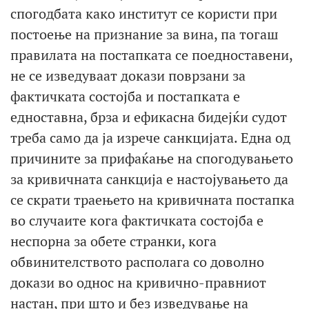
спогодбата како институт се користи при
постоење на признание за вина, па тогаш
правилата на постапката се поедноставени,
не се изведуваат докази поврзани за
фактичката состојба и постапката е
едноставна, брза и ефикасна бидејќи судот
треба само да ја изрече санкцијата. Една од
причините за прифаќање на спогодувањето
за кривичната санкција е настојувањето да
се скрати траењето на кривичната постапка
во случаите кога фактичката состојба е
неспорна за обете странки, кога
обвинителството располага со доволно
докази во однос на кривично-правниот
настан, при што и без изведување на