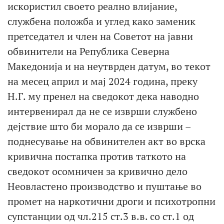
искористил своето реално влијание,
службена положба и углед како заменик
претседател и член на Советот на јавни
обвинители на Република Северна
Македонија и на неутврден датум, во текот
на месец април и мај 2024 година, преку
Н.Г. му пренел на сведокот дека наводно
интервенирал да не се изврши службено
дејствие што би морало да се изврши –
поднесување на обвинителен акт во врска
кривична постапка против таткото на
сведокот осомничен за кривично дело
Неовластено производство и пуштање во
промет на наркотични дроги и психотропни
супстанции од чл.215 ст.3 в.в. со ст.1 од