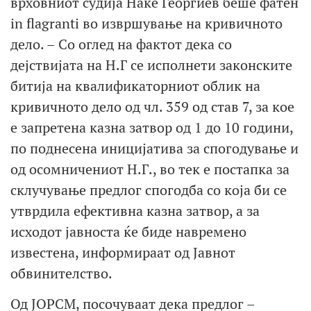
врховниот судија Наке Георгиев беше фатен
in flagranti во извршување на кривичното
дело. – Со оглед на фактот дека со
дејствијата на Н.Г се исполнети законските
битија на квалификаторниот облик на
кривичното дело од чл. 359 од став 7, за кое
е запретена казна затвор од 1 до 10 години,
по поднесена иницијатива за спогодување и
од осомничениот Н.Г., во тек е постапка за
склучување предлог спогодба со која би се
утврдила ефективна казна затвор, а за
исходот јавноста ќе биде навремено
известена, информираат од Јавнот
обвинителство.
Од ЈОРСМ, посочуваат дека предлог –