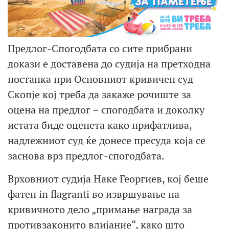
Предлог-Спогодбата со сите прибрани
докази е доставена до судија на претходна
постапка при Основниот кривичен суд
Скопје кој треба да закаже рочиште за
оцена на предлог – спогодбата и доколку
истата биде оценета како прифатлива,
надлежниот суд ќе донесе пресуда која се
заснова врз предлог-спогодбата.
Врховниот судија Наке Георгиев, кој беше
фатен in flagranti во извршување на
кривичното дело „примање награда за
противзаконито влијание“, како што