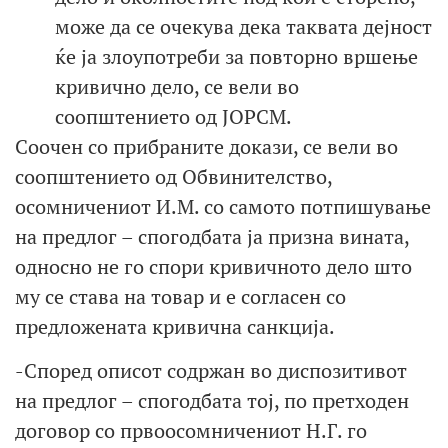
може да се очекува дека таквата дејност
ќе ја злоупотреби за повторно вршење
кривично дело, се вели во
соопштението од ЈОРСМ.
Соочен со прибраните докази, се вели во
соопштението од Обвинителство,
осомничениот И.М. со самото потпишување
на предлог – спогодбата ја призна вината,
односно не го спори кривичното дело што
му се става на товар и е согласен со
предложената кривична санкција.
-Според описот содржан во диспозитивот
на предлог – спогодбата тој, по претходен
договор со првоосомничениот Н.Г. го