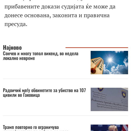
прибавените докази судијата ќе може да
донесе основана, законита и правична
пресуда.
Најново
Сончев и многу топол викенд, во недела
локално невреме
Радоичиќ меѓу обвинетите за убиство на 107
цивили во Ѓаковица
Трамп повторно го ограничува