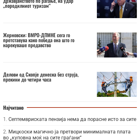
државјанството по раѓање, на удар
„породилниот туризам“
Жерновски: ВМРО-ДПМНЕ сега го
претставува како победа она што го
нарекуваше предавство
Делови од Скопје денеска без струја,
прекини до четири часа
Најчитано
Септемвриската пензија нема да порасне исто за сите
Мицкоски магично ја претвори минималната плата
во „куповна моќ на сите граѓани“