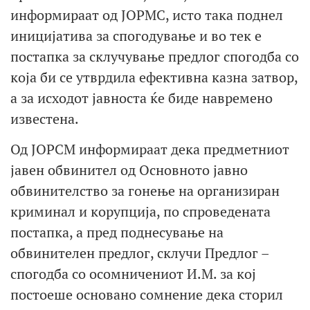
информираат од ЈОРМС, исто така поднел
иницијатива за спогодување и во тек е
постапка за склучување предлог спогодба со
која би се утврдила ефективна казна затвор,
а за исходот јавноста ќе биде навремено
известена.
Од ЈОРСМ информираат дека предметниот
јавен обвинител од Основното јавно
обвинителство за гонење на организиран
криминал и корупција, по спроведената
постапка, а пред поднесување на
обвинителен предлог, склучи Предлог –
спогодба со осомничениот И.М. за кој
постоеше основано сомнение дека сторил