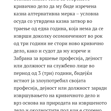
кривично дело да му биде изречена
казна алтернативна мерка – условна
осуда со утврдена казна затвор во
траење од една година, која нема да се
изврши доколку осомничениот во рок
од три години не стори ново кривично
дело, како и судот да му изрече и
Забрана за вршење професија, дејност
или должност на службено лице во
период од 3 (три) години, бидејќи
истиот ја злоупотребил својата
професија, дејност или должност заради
извршувањето на кривичното дело и
врз основа на природата на извршеното
дело и околностите под кои е сторено,