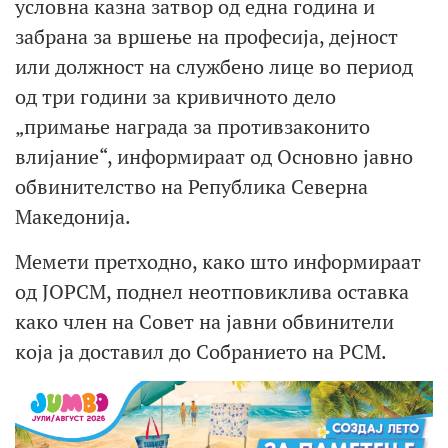
условна казна затвор од една година и
забрана за вршење на професија, дејност
или должност на службено лице во период
од три години за кривичното дело
„примање награда за противзаконито
влијание“, информираат од Основно јавно
обвинителство на Република Северна
Македонија.
Мемети претходно, како што информираат
од ЈОРСМ, поднел неотповиклива оставка
како член на Совет на јавни обвинители
која ја доставил до Собранието на РСМ.