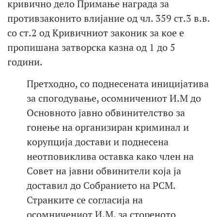
кривично дело Примање награда за
противзаконито влијание од чл. 359 ст.3 в.в.
со ст.2 од Кривичниот законик за кое е
пропишана затворска казна од 1 до 5
години.
Претходно, со поднесената иницијатива
за спогодување, осомничениот И.М до
Основното јавно обвинителство за
гонење на организиран криминал и
корупција достави и поднесена
неотповиклива оставка како член на
Совет на јавни обвинители која ја
доставил до Собранието на РСМ.
Странките се согласија на
осомничениот И.М. за стореното