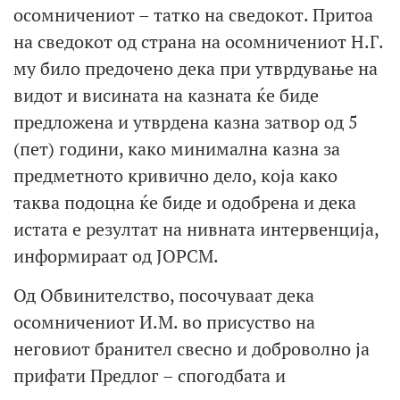
осомничениот – татко на сведокот. Притоа
на сведокот од страна на осомничениот Н.Г.
му било предочено дека при утврдување на
видот и висината на казната ќе биде
предложена и утврдена казна затвор од 5
(пет) години, како минимална казна за
предметното кривично дело, која како
таква подоцна ќе биде и одобрена и дека
истата е резултат на нивната интервенција,
информираат од ЈОРСМ.
Од Обвинителство, посочуваат дека
осомничениот И.М. во присуство на
неговиот бранител свесно и доброволно ја
прифати Предлог – спогодбата и