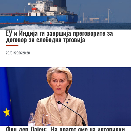
ЕУ и Индија ги завршија преговорите за
договор за слободна трговија
26/01/2026
20:20
Фон дер Лајен: „На прагот сме на историски