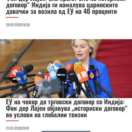
договор“ Индија ги намалува царинските
давачки за возила од ЕУ на 40 проценти
26/01/2026
16:30
ЕУ на чекор до трговски договор со Индија:
Фон дер Лајен објавува „историски договор“
во услови на глобални тензии
21/01/2026
20:07