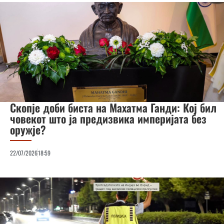
Скопје доби биста на Махатма Ганди: Кој бил
човекот што ја предизвика империјата без
оружје?
22/07/2026
18:59