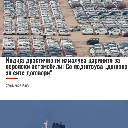
Индија драстично ги намалува царините за
европски автомобили: Се подготвува „договор
за сите договори“
27/01/2026
18:00