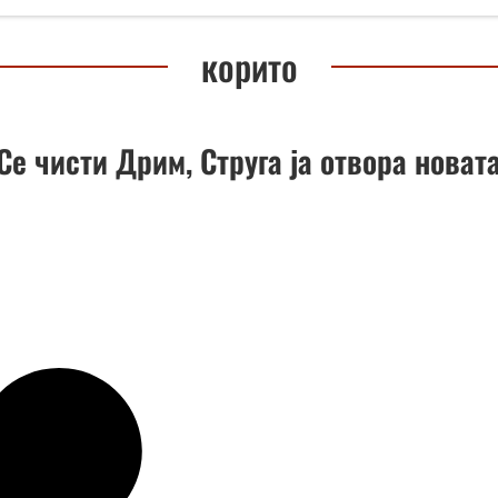
корито
Се чисти Дрим, Струга ја отвора новат