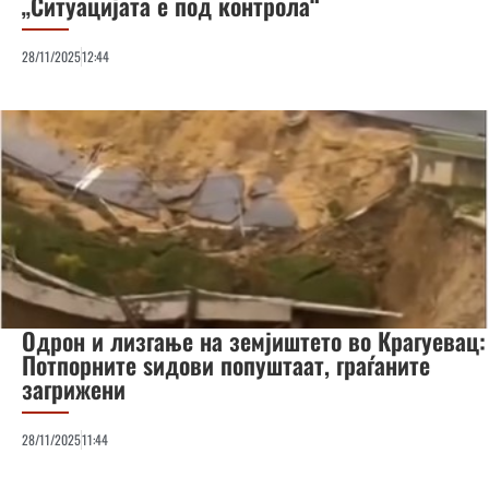
„Ситуацијата е под контрола“
28/11/2025
12:44
Одрон и лизгање на земјиштето во Крагуевац:
Потпорните ѕидови попуштаат, граѓаните
загрижени
28/11/2025
11:44