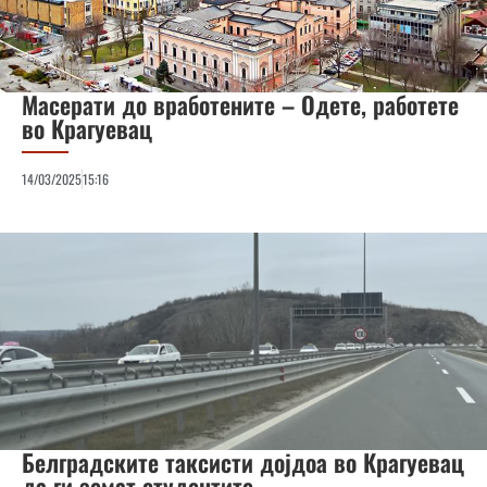
Масерати до вработените – Одете, работете
во Крагуевац
14/03/2025
15:16
Белградските таксисти дојдоа во Крагуевац
да ги земат студентите