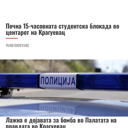
Почна 15-часовната студентска блокада во
центарот на Крагуевац
15/02/2025
13:02
Лажна е дојавата за бомба во Палатата на
правдата во Крагуевац