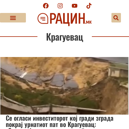
Крагуевац
Се огласи инвеститорот кој гради зграда
покрај урнатиот пат во Крагуевац: