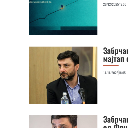
26/12/2025
13:55
Забрча
мајтап
14/11/2025
18:05
Забрча
од Фрч