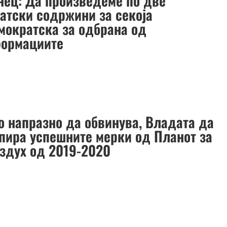
нец: Да произведеме по две
атски содржини за секоја
мократска за одбрана од
ормациите
о напразно да обвинува, Владата да
опира успешните мерки од Планот за
оздух од 2019-2020