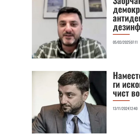
Забрча
демокр
антиде
дезинф
05/03/2025
07:11
Намест
ги иск
чист в
13/11/2024
12:40