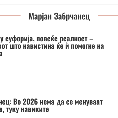
Марјан Забрчанец
у еуфорија, повеќе реалност –
от што навистина ќе ѝ помогне на
а
нец: Во 2026 нема да се менуваат
е, туку навиките