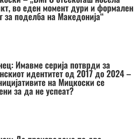
кт, во еден момент дури и формален
г за поделба на Македонија“
нец: Имавме серија потврди за
нскиот идентитет од 2017 до 2024 –
ницијативите на Мицкоски се
ени за да не успеат?