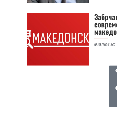
Забрча
соврем
македо
05/05/2024
18:07