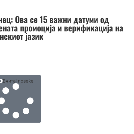
нец: Ова се 15 важни датуми од
ената промоција и верификација на
нскиот јазик
Вчитај повеќе