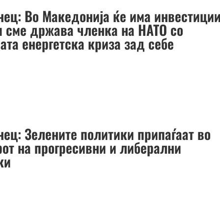
нец: Во Македонија ќе има инвестици
и сме држава членка на НАТО со
ата енергетска криза зад себе
нец: Зелените политики припаѓаат во
рот на прогресивни и либерални
ки