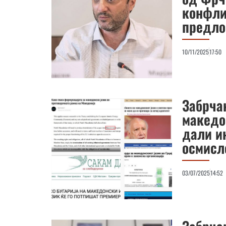
конфли
предло
10/11/2025
17:50
Забрча
македо
дали и
осмисл
03/07/2025
14:52