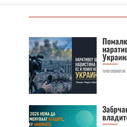
Помалк
наратив
Украин
13/02/2026
07:30
Забрча
владит