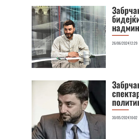
Забрча
бидејќ
надмин
26/06/2024
12:29
Забрча
спекта
полити
30/05/2024
10:02