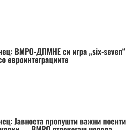
нец: ВМРО-ДПМНЕ си игра „six-seven“
 со евроинтеграциите
нец: Јавноста пропушти важни поенти
коски – „ВМРО отсекогаш носела